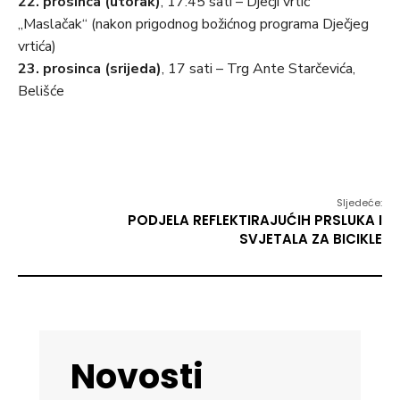
22. prosinca (utorak)
, 17:45 sati – Dječji vrtić
„Maslačak“ (nakon prigodnog božićnog programa Dječjeg
vrtića)
23. prosinca (srijeda)
, 17 sati – Trg Ante Starčevića,
Belišće
Sljedeće:
PODJELA REFLEKTIRAJUĆIH PRSLUKA I
SVJETALA ZA BICIKLE
Novosti