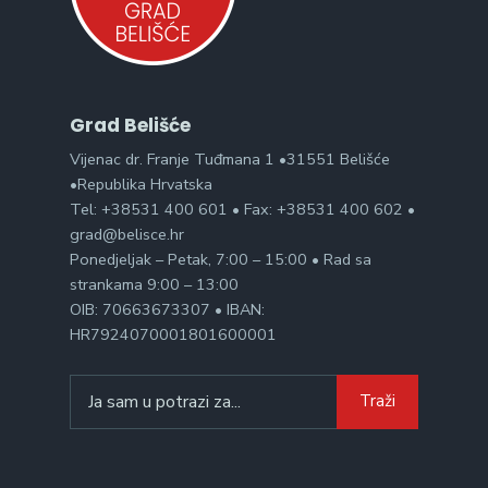
Grad Belišće
Vijenac dr. Franje Tuđmana 1 •31551 Belišće
•Republika Hrvatska
Tel: +38531 400 601 • Fax: +38531 400 602 •
grad@belisce.hr
Ponedjeljak – Petak, 7:00 – 15:00 • Rad sa
strankama 9:00 – 13:00
OIB: 70663673307 • IBAN:
HR7924070001801600001
Search
Traži
for: