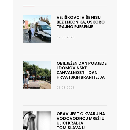
VELIŠKOVCI VIŠE NISU
BEZ LIJEČNIKA, USKORO
TRAJNO RJEŠENJE
07.08.2026.
OBILJEŽEN DAN POBJEDE
I DOMOVINSKE
ZAHVALNOSTI I DAN
HRVATSKIH BRANITELJA
06.08.2026.
OBAVIJEST O KVARU NA
VODOVODNOJ MREŽI U
ULICI KRALJA
TOMISLAVA U