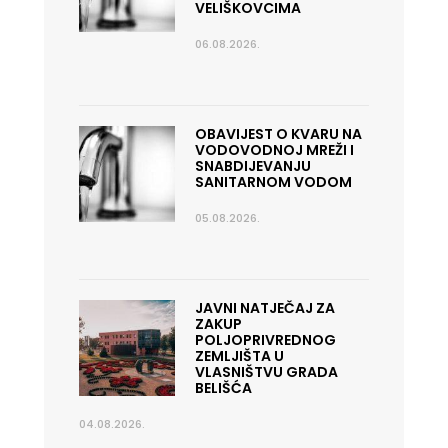
VELIŠKOVCIMA
06.08.2026.
OBAVIJEST O KVARU NA
VODOVODNOJ MREŽI I
SNABDIJEVANJU
SANITARNOM VODOM
05.08.2026.
JAVNI NATJEČAJ ZA
ZAKUP
POLJOPRIVREDNOG
ZEMLJIŠTA U
VLASNIŠTVU GRADA
BELIŠĆA
04.08.2026.