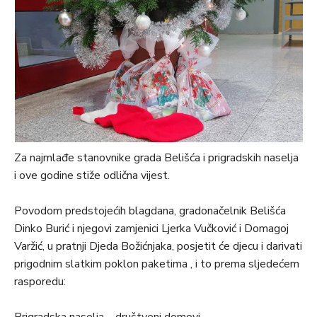
Za najmlađe stanovnike grada Belišća i prigradskih naselja
i ove godine stiže odlična vijest.
Povodom predstojećih blagdana, gradonačelnik Belišća
Dinko Burić i njegovi zamjenici Ljerka Vučković i Domagoj
Varžić, u pratnji Djeda Božićnjaka, posjetit će djecu i darivati
prigodnim slatkim poklon paketima , i to prema sljedećem
rasporedu:
Prigradska naselja – društveni domovi