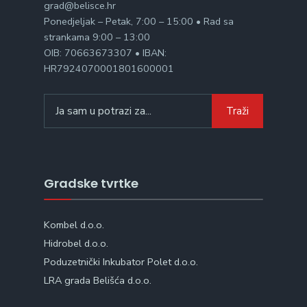
grad@belisce.hr
Ponedjeljak – Petak, 7:00 – 15:00 • Rad sa
strankama 9:00 – 13:00
OIB: 70663673307 • IBAN:
HR7924070001801600001
Search
Traži
for:
Gradske tvrtke
Kombel d.o.o.
Hidrobel d.o.o.
Poduzetnički Inkubator Polet d.o.o.
LRA grada Belišća d.o.o.