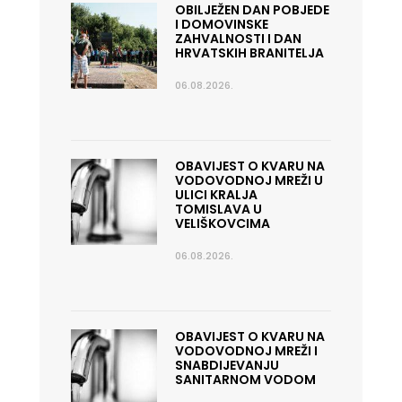
OBILJEŽEN DAN POBJEDE
I DOMOVINSKE
ZAHVALNOSTI I DAN
HRVATSKIH BRANITELJA
06.08.2026.
OBAVIJEST O KVARU NA
VODOVODNOJ MREŽI U
ULICI KRALJA
TOMISLAVA U
VELIŠKOVCIMA
06.08.2026.
OBAVIJEST O KVARU NA
VODOVODNOJ MREŽI I
SNABDIJEVANJU
SANITARNOM VODOM