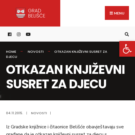
Search
content
Skip
for:
to
MENU
content
Open 
HOME
NOVOSTI
OTKAZAN KNJIŽEVNI SUSRET ZA
DJECU
OTKAZAN KNJIŽEVNI
SUSRET ZA DJECU
04.11.2015.
|
NOVOSTI
|
Iz Gradske knjižnice i čitaonice Belišće obavještavaju sve
građane da je otkazan književni susret za djecu s