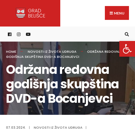
Search
content
Skip
for:
to
MENU
content
Open 
HOME
NOVOSTI IZ ŽIVOTA UDRUGA
ODRŽANA REDOVNA
GODIŠNJA SKUPŠTINA DVD-A BOCANJEVCI
Održana redovna
godišnja skupština
DVD-a Bocanjevci
07.03.2024.
|
NOVOSTI IZ ŽIVOTA UDRUGA
|