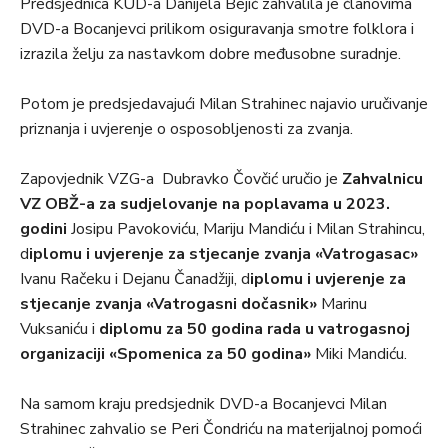
Predsjednica KUD-a Danijela Bejić zahvalila je članovima
DVD-a Bocanjevci prilikom osiguravanja smotre folklora i
izrazila želju za nastavkom dobre međusobne suradnje.
Potom je predsjedavajući Milan Strahinec najavio uručivanje
priznanja i uvjerenje o osposobljenosti za zvanja.
Zapovjednik VZG-a Dubravko Čovčić uručio je
Zahvalnicu
VZ OBŽ-a za sudjelovanje na poplavama u 2023.
godini
Josipu Pavokoviću, Mariju Mandiću i Milan Strahincu,
d
iplomu i uvjerenje za stjecanje zvanja «Vatrogasac»
Ivanu Račeku i Dejanu Čanadžiji, d
iplomu i uvjerenje za
stjecanje zvanja «Vatrogasni dočasnik»
Marinu
Vuksaniću i
diplomu za 50 godina rada u vatrogasnoj
organizaciji «Spomenica za 50 godina»
Miki Mandiću.
Na samom kraju predsjednik DVD-a Bocanjevci Milan
Strahinec zahvalio se Peri Čondriću na materijalnoj pomoći