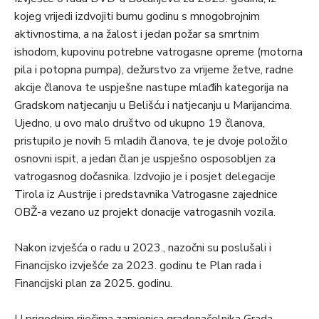
kojeg vrijedi izdvojiti burnu godinu s mnogobrojnim
aktivnostima, a na žalost i jedan požar sa smrtnim
ishodom, kupovinu potrebne vatrogasne opreme (motorna
pila i potopna pumpa), dežurstvo za vrijeme žetve, radne
akcije članova te uspješne nastupe mlađih kategorija na
Gradskom natjecanju u Belišću i natjecanju u Marijancima.
Ujedno, u ovo malo društvo od ukupno 19 članova,
pristupilo je novih 5 mladih članova, te je dvoje položilo
osnovni ispit, a jedan član je uspješno osposobljen za
vatrogasnog dočasnika. Izdvojio je i posjet delegacije
Tirola iz Austrije i predstavnika Vatrogasne zajednice
OBŽ-a vezano uz projekt donacije vatrogasnih vozila.
Nakon izvješća o radu u 2023., nazočni su poslušali i
Financijsko izvješće za 2023. godinu te Plan rada i
Financijski plan za 2025. godinu.