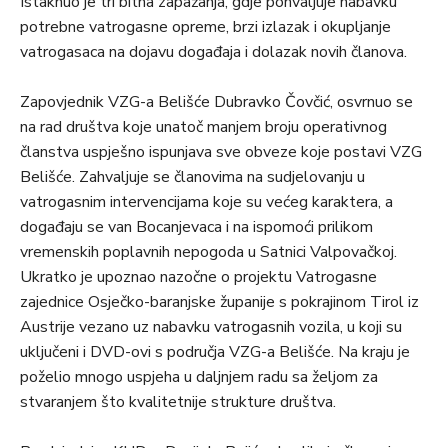
Istaknuo je tri bitna zapažanja, gdje pohvaljuje nabavku
potrebne vatrogasne opreme, brzi izlazak i okupljanje
vatrogasaca na dojavu događaja i dolazak novih članova.
Zapovjednik VZG-a Belišće Dubravko Čovčić, osvrnuo se
na rad društva koje unatoč manjem broju operativnog
članstva uspješno ispunjava sve obveze koje postavi VZG
Belišće. Zahvaljuje se članovima na sudjelovanju u
vatrogasnim intervencijama koje su većeg karaktera, a
događaju se van Bocanjevaca i na ispomoći prilikom
vremenskih poplavnih nepogoda u Satnici Valpovačkoj.
Ukratko je upoznao nazočne o projektu Vatrogasne
zajednice Osječko-baranjske županije s pokrajinom Tirol iz
Austrije vezano uz nabavku vatrogasnih vozila, u koji su
uključeni i DVD-ovi s područja VZG-a Belišće. Na kraju je
poželio mnogo uspjeha u daljnjem radu sa željom za
stvaranjem što kvalitetnije strukture društva.