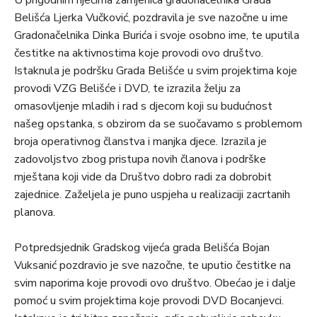
U prigodnim riječima zamjenica gradonačelnika Grada
Belišća Ljerka Vučković, pozdravila je sve nazočne u ime
Gradonačelnika Dinka Burića i svoje osobno ime, te uputila
čestitke na aktivnostima koje provodi ovo društvo.
Istaknula je podršku Grada Belišće u svim projektima koje
provodi VZG Belišće i DVD, te izrazila želju za
omasovljenje mladih i rad s djecom koji su budućnost
našeg opstanka, s obzirom da se suočavamo s problemom
broja operativnog članstva i manjka djece. Izrazila je
zadovoljstvo zbog pristupa novih članova i podrške
mještana koji vide da Društvo dobro radi za dobrobit
zajednice. Zaželjela je puno uspjeha u realizaciji zacrtanih
planova.
Potpredsjednik Gradskog vijeća grada Belišća Bojan
Vuksanić pozdravio je sve nazočne, te uputio čestitke na
svim naporima koje provodi ovo društvo. Obećao je i dalje
pomoć u svim projektima koje provodi DVD Bocanjevci.