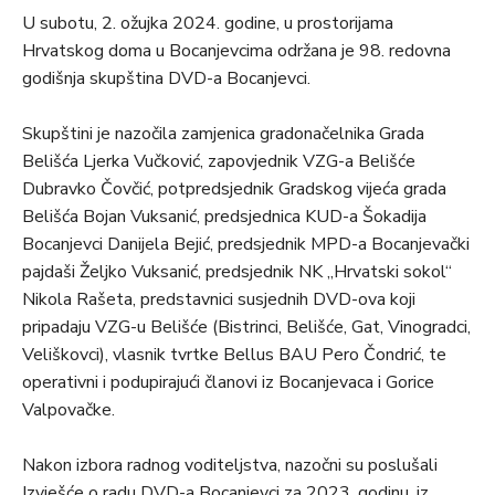
U subotu, 2. ožujka 2024. godine, u prostorijama
Hrvatskog doma u Bocanjevcima održana je 98. redovna
godišnja skupština DVD-a Bocanjevci.
Skupštini je nazočila zamjenica gradonačelnika Grada
Belišća Ljerka Vučković, zapovjednik VZG-a Belišće
Dubravko Čovčić, potpredsjednik Gradskog vijeća grada
Belišća Bojan Vuksanić, predsjednica KUD-a Šokadija
Bocanjevci Danijela Bejić, predsjednik MPD-a Bocanjevački
pajdaši Željko Vuksanić, predsjednik NK „Hrvatski sokol“
Nikola Rašeta, predstavnici susjednih DVD-ova koji
pripadaju VZG-u Belišće (Bistrinci, Belišće, Gat, Vinogradci,
Veliškovci), vlasnik tvrtke Bellus BAU Pero Čondrić, te
operativni i podupirajući članovi iz Bocanjevaca i Gorice
Valpovačke.
Nakon izbora radnog voditeljstva, nazočni su poslušali
Izvješće o radu DVD-a Bocanjevci za 2023. godinu, iz