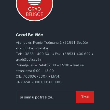
Grad Belišće
Vijenac dr. Franje Tuđmana 1 •31551 Belišće
•Republika Hrvatska
Tel: +38531 400 601 • Fax: +38531 400 602 •
grad@belisce.hr
Ponedjeljak – Petak, 7:00 – 15:00 • Rad sa
strankama 9:00 – 13:00
OIB: 70663673307 • IBAN:
HR7924070001801600001
Search
Traži
for: