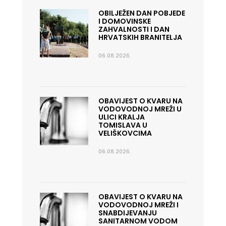
OBILJEŽEN DAN POBJEDE
I DOMOVINSKE
ZAHVALNOSTI I DAN
HRVATSKIH BRANITELJA
06.08.2026.
OBAVIJEST O KVARU NA
VODOVODNOJ MREŽI U
ULICI KRALJA
TOMISLAVA U
VELIŠKOVCIMA
06.08.2026.
OBAVIJEST O KVARU NA
VODOVODNOJ MREŽI I
SNABDIJEVANJU
SANITARNOM VODOM