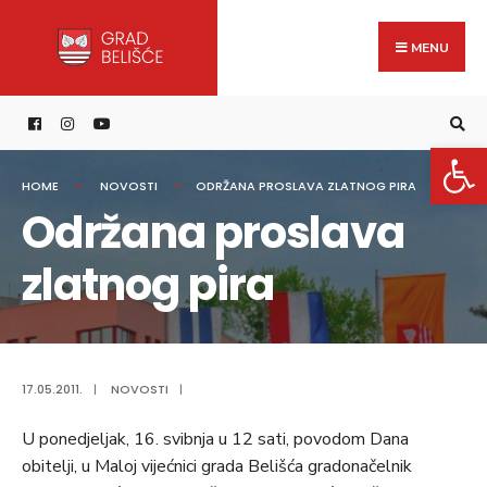
Search
content
Skip
for:
to
MENU
content
Open 
HOME
NOVOSTI
ODRŽANA PROSLAVA ZLATNOG PIRA
Održana proslava
zlatnog pira
17.05.2011.
|
NOVOSTI
|
U ponedjeljak, 16. svibnja u 12 sati, povodom Dana
obitelji, u Maloj vijećnici grada Belišća gradonačelnik