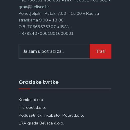
Tel: +38531 400 601 • Fax: +38531 400 602 •
grad@belisce.hr
Ponedjeljak – Petak, 7:00 – 15:00 • Rad sa
strankama 9:00 – 13:00
OIB: 70663673307 • IBAN:
HR7924070001801600001
Search
Traži
for:
Gradske tvrtke
Kombel d.o.o.
Hidrobel d.o.o.
Poduzetnički Inkubator Polet d.o.o.
LRA grada Belišća d.o.o.