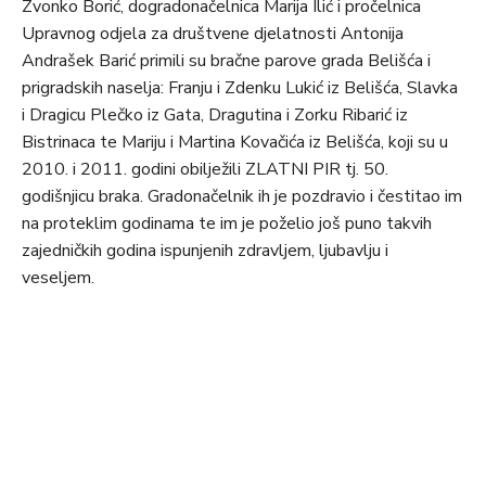
Zvonko Borić, dogradonačelnica Marija Ilić i pročelnica
Upravnog odjela za društvene djelatnosti Antonija
Andrašek Barić primili su bračne parove grada Belišća i
prigradskih naselja: Franju i Zdenku Lukić iz Belišća, Slavka
i Dragicu Plečko iz Gata, Dragutina i Zorku Ribarić iz
Bistrinaca te Mariju i Martina Kovačića iz Belišća, koji su u
2010. i 2011. godini obilježili ZLATNI PIR tj. 50.
godišnjicu braka. Gradonačelnik ih je pozdravio i čestitao im
na proteklim godinama te im je poželio još puno takvih
zajedničkih godina ispunjenih zdravljem, ljubavlju i
veseljem.