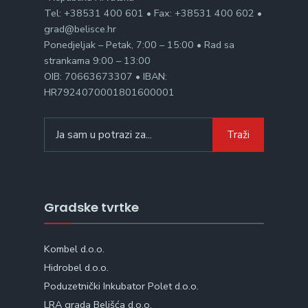
Tel: +38531 400 601 • Fax: +38531 400 602 •
grad@belisce.hr
Ponedjeljak – Petak, 7:00 – 15:00 • Rad sa
strankama 9:00 – 13:00
OIB: 70663673307 • IBAN:
HR7924070001801600001
Search
Traži
for:
Gradske tvrtke
Kombel d.o.o.
Hidrobel d.o.o.
Poduzetnički Inkubator Polet d.o.o.
LRA grada Belišća d.o.o.