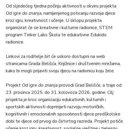
Od sljedećeg tjedna počinju aktivnosti u okviru projekta
Od igre do znanja
, namijenjenog poticanju razvoja djece
kroz igru, kreativnost i učenje. U sklopu projekta
organizirat će se kreativne i kulturne radionice, STEM
program Tinker Labs Škola te edukativne Edukido
radionice.
Linkovi za roditelje bit će uskoro dostupni na web
stranicama Grada Belišća, Knjižnice i društvenim mrežama,
kako bi mogli prijaviti svoju djecu na radionicu koju žele.
Projekt
Od igre do znanja
provodi Grad Belišće, a traje od
23. prosinca 2025. do 31. kolovoza 2026. godine. Cilj
projekta je kroz organizaciju edukativnih, kulturnih i
sportskih aktivnosti doprinijeti razvoju motoričkih,
kognitivnih i emocionalnih sposobnosti djece predškolske
dobi te djece od prvog do četvrtog razreda. Projekt potiče
učenje kroz igru, kreativnost, socijalne vještine i tjelesnu