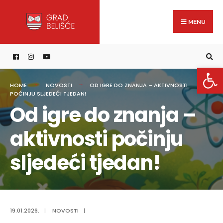
Search
content
Skip
for:
to
MENU
content
Open 
HOME
NOVOSTI
OD IGRE DO ZNANJA – AKTIVNOSTI
POČINJU SLJEDEĆI TJEDAN!
Od igre do znanja –
aktivnosti počinju
sljedeći tjedan!
19.01.2026.
|
NOVOSTI
|