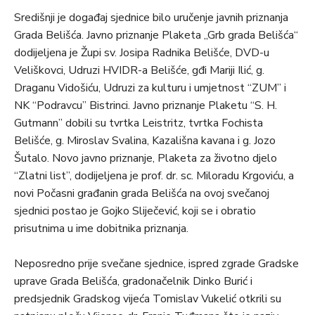
Središnji je događaj sjednice bilo uručenje javnih priznanja
Grada Belišća. Javno priznanje Plaketa „Grb grada Belišća“
dodijeljena je Župi sv. Josipa Radnika Belišće, DVD-u
Veliškovci, Udruzi HVIDR-a Belišće, gđi Mariji Ilić, g.
Draganu Vidošiću, Udruzi za kulturu i umjetnost “ZUM” i
NK “Podravcu” Bistrinci. Javno priznanje Plaketu “S. H.
Gutmann” dobili su tvrtka Leistritz, tvrtka Fochista
Belišće, g. Miroslav Svalina, Kazališna kavana i g. Jozo
Šutalo. Novo javno priznanje, Plaketa za životno djelo
“Zlatni list”, dodijeljena je prof. dr. sc. Miloradu Krgoviću, a
novi Počasni građanin grada Belišća na ovoj svečanoj
sjednici postao je Gojko Sliječević, koji se i obratio
prisutnima u ime dobitnika priznanja.
Neposredno prije svečane sjednice, ispred zgrade Gradske
uprave Grada Belišća, gradonačelnik Dinko Burić i
predsjednik Gradskog vijeća Tomislav Vukelić otkrili su