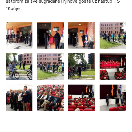
šatorom za sve sugrađane i njihove goste uz nastup TS
“Kočije”.