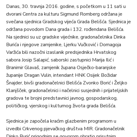
Danas, 30. travnja 2016. godine, s početkom u 11 sati u
dvorani Centra za kulturu Sigmund Romberg održana je
svečana sjednica Gradskog vijeća Grada Belišća. Sjednica je
održana povodom Dana grada i 132. rođendana Belišća.
Na sjednici su uz gradske vijećnike, gradonačelnika Dinka
Burića i njegove zamjenike, Ljerku Vučković i Domagoja
Varžića bili nazočni izaslanik predsjednika Hrvatskog
sabora Josip Salapić, saborski zastupnici Marija Ilić i
Branimir Glavaš, zamjenik župana Osječko-baranjske
županije Dragan Vulin, intendant HNK Osijek Božidar
Šnajder, bivši gradonačelnici Belišća Zvonko Borić i Željko
Klanjšček, gradonačelnici i načelnici susjednih i prijateljskih
gradova te brojni predstavnici javnog, gospodarskog,
političkog, vjerskog i kulturnog života grada Belišća.
Sjednica je započela kraćim glazbenim programom u
izvedbi Crkvenog pjevačkog društva MIR. Gradonačelnik
Dinko Burić prigodnim se govorom obratio prisutnim