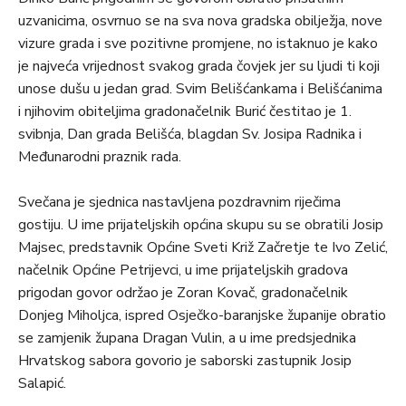
uzvanicima, osvrnuo se na sva nova gradska obilježja, nove
vizure grada i sve pozitivne promjene, no istaknuo je kako
je najveća vrijednost svakog grada čovjek jer su ljudi ti koji
unose dušu u jedan grad. Svim Belišćankama i Belišćanima
i njihovim obiteljima gradonačelnik Burić čestitao je 1.
svibnja, Dan grada Belišća, blagdan Sv. Josipa Radnika i
Međunarodni praznik rada.
Svečana je sjednica nastavljena pozdravnim riječima
gostiju. U ime prijateljskih općina skupu su se obratili Josip
Majsec, predstavnik Općine Sveti Križ Začretje te Ivo Zelić,
načelnik Općine Petrijevci, u ime prijateljskih gradova
prigodan govor održao je Zoran Kovač, gradonačelnik
Donjeg Miholjca, ispred Osječko-baranjske županije obratio
se zamjenik župana Dragan Vulin, a u ime predsjednika
Hrvatskog sabora govorio je saborski zastupnik Josip
Salapić.