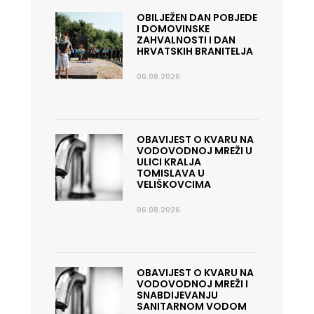
OBILJEŽEN DAN POBJEDE
I DOMOVINSKE
ZAHVALNOSTI I DAN
HRVATSKIH BRANITELJA
06.08.2026.
OBAVIJEST O KVARU NA
VODOVODNOJ MREŽI U
ULICI KRALJA
TOMISLAVA U
VELIŠKOVCIMA
06.08.2026.
OBAVIJEST O KVARU NA
VODOVODNOJ MREŽI I
SNABDIJEVANJU
SANITARNOM VODOM