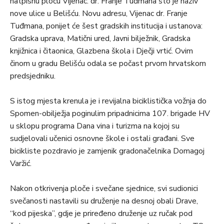
natpisnu ploču Vijenac. dr. Franje Tuđmana što je naziv
nove ulice u Belišću. Novu adresu, Vijenac dr. Franje
Tuđmana, ponijet će šest gradskih institucija i ustanova:
Gradska uprava, Matični ured, Javni bilježnik, Gradska
knjižnica i čitaonica, Glazbena škola i Dječji vrtić. Ovim
činom u gradu Belišću odala se počast prvom hrvatskom
predsjedniku.
S istog mjesta krenula je i revijalna biciklistička vožnja do
Spomen-obilježja poginulim pripadnicima 107. brigade HV
u sklopu programa Dana vina i turizma na kojoj su
sudjelovali učenici osnovne škole i ostali građani. Sve
bicikliste pozdravio je zamjenik gradonačelnika Domagoj
Varžić.
Nakon otkrivenja ploče i svečane sjednice, svi sudionici
svečanosti nastavili su druženje na desnoj obali Drave,
“kod pijeska”, gdje je priređeno druženje uz ručak pod