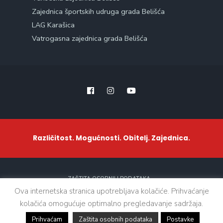
Zajednica športskih udruga grada Belišća
LAG Karašica
Vatrogasna zajednica grada Belišća
Različitost. Mogućnosti. Obitelj. Zajednica.
ZAŠTITA OSOBNIH PODATAKA
Ova internetska stranica upotrebljava kolačiće. Prihvaćanje
kolačića omogućuje optimalno pregledavanje sadržaja.
Sva prava zadržana. © 2021 - Grad Belišće
Prihvaćam
Zaštita osobnih podataka
Postavke