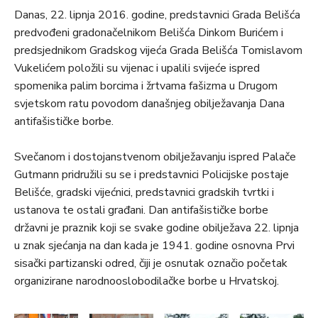
Danas, 22. lipnja 2016. godine, predstavnici Grada Belišća
predvođeni gradonačelnikom Belišća Dinkom Burićem i
predsjednikom Gradskog vijeća Grada Belišća Tomislavom
Vukelićem položili su vijenac i upalili svijeće ispred
spomenika palim borcima i žrtvama fašizma u Drugom
svjetskom ratu povodom današnjeg obilježavanja Dana
antifašističke borbe.
Svečanom i dostojanstvenom obilježavanju ispred Palače
Gutmann pridružili su se i predstavnici Policijske postaje
Belišće, gradski vijećnici, predstavnici gradskih tvrtki i
ustanova te ostali građani. Dan antifašističke borbe
državni je praznik koji se svake godine obilježava 22. lipnja
u znak sjećanja na dan kada je 1941. godine osnovna Prvi
sisački partizanski odred, čiji je osnutak označio početak
organizirane narodnooslobodilačke borbe u Hrvatskoj.