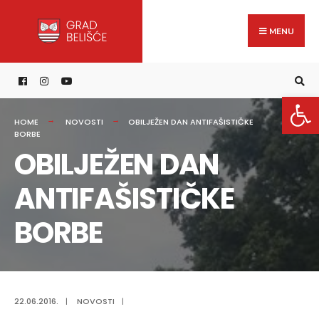
Search
content
Skip
for:
to
MENU
content
Open 
HOME
NOVOSTI
OBILJEŽEN DAN ANTIFAŠISTIČKE
BORBE
OBILJEŽEN DAN
ANTIFAŠISTIČKE
BORBE
22.06.2016.
|
NOVOSTI
|