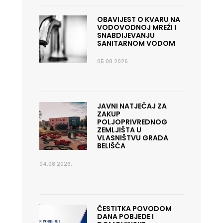
OBAVIJEST O KVARU NA
VODOVODNOJ MREŽI I
SNABDIJEVANJU
SANITARNOM VODOM
05.08.2026.
JAVNI NATJEČAJ ZA
ZAKUP
POLJOPRIVREDNOG
ZEMLJIŠTA U
VLASNIŠTVU GRADA
BELIŠĆA
04.08.2026.
ČESTITKA POVODOM
DANA POBJEDE I