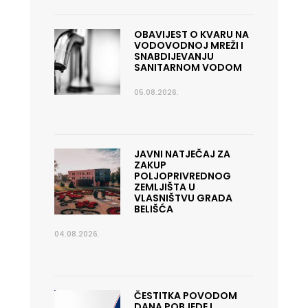
OBAVIJEST O KVARU NA
VODOVODNOJ MREŽI I
SNABDIJEVANJU
SANITARNOM VODOM
05.08.2026.
JAVNI NATJEČAJ ZA
ZAKUP
POLJOPRIVREDNOG
ZEMLJIŠTA U
VLASNIŠTVU GRADA
BELIŠĆA
04.08.2026.
ČESTITKA POVODOM
DANA POBJEDE I