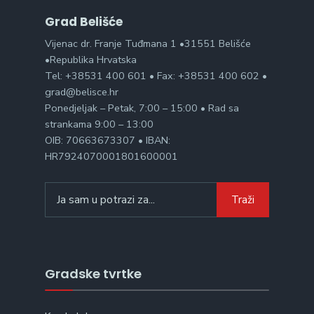
Grad Belišće
Vijenac dr. Franje Tuđmana 1 •31551 Belišće
•Republika Hrvatska
Tel: +38531 400 601 • Fax: +38531 400 602 •
grad@belisce.hr
Ponedjeljak – Petak, 7:00 – 15:00 • Rad sa
strankama 9:00 – 13:00
OIB: 70663673307 • IBAN:
HR7924070001801600001
Search
Traži
for:
Gradske tvrtke