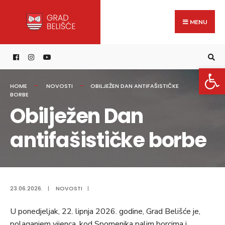
Search
content
Skip
for:
to
MENU
content
Open 
HOME
NOVOSTI
OBILJEŽEN DAN ANTIFAŠISTIČKE
BORBE
Obilježen Dan
antifašističke borbe
23.06.2026.
|
NOVOSTI
|
U ponedjeljak, 22. lipnja 2026. godine, Grad Belišće je,
polaganjem vijenca, kod Spomenika palim borcima i