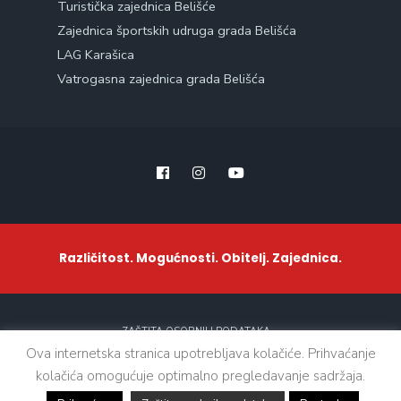
Turistička zajednica Belišće
Zajednica športskih udruga grada Belišća
LAG Karašica
Vatrogasna zajednica grada Belišća
Različitost. Mogućnosti. Obitelj. Zajednica.
ZAŠTITA OSOBNIH PODATAKA
Ova internetska stranica upotrebljava kolačiće. Prihvaćanje
kolačića omogućuje optimalno pregledavanje sadržaja.
Sva prava zadržana. © 2021 - Grad Belišće