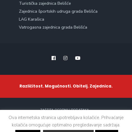
Turistička zajednica Belišće
Zajednica športskih udruga grada Belišća
LAG Karašica
Vatrogasna zajednica grada Belišća
Različitost. Mogućnosti. Obitelj. Zajednica.
ZAŠTITA OSOBNIH PODATAKA
Ova internetska stranica upotrebljava kolačiće. Prihvaćanje
kolačića omogućuje optimalno pregledavanje sadržaja.
Sva prava zadržana. © 2021 - Grad Belišće