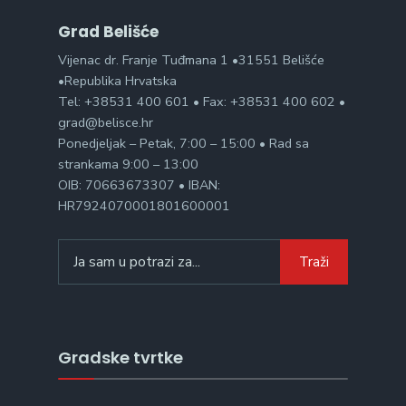
Grad Belišće
Vijenac dr. Franje Tuđmana 1 •31551 Belišće
•Republika Hrvatska
Tel: +38531 400 601 • Fax: +38531 400 602 •
grad@belisce.hr
Ponedjeljak – Petak, 7:00 – 15:00 • Rad sa
strankama 9:00 – 13:00
OIB: 70663673307 • IBAN:
HR7924070001801600001
Search
Traži
for:
Gradske tvrtke