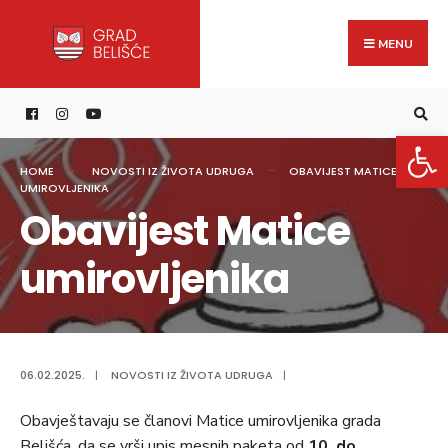
Search
content
Skip
for:
to
MENU
content
Open 
HOME
NOVOSTI IZ ŽIVOTA UDRUGA
OBAVIJEST MATICE
UMIROVLJENIKA
Obavijest Matice
umirovljenika
06.02.2025.
|
NOVOSTI IZ ŽIVOTA UDRUGA
|
Obavještavaju se članovi Matice umirovljenika grada
Belišća, da se vrši upis mesnih paketa od
10. do