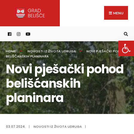
Search
content
Skip
for:
to
MENU
content
Open 
HOME
NOVOSTI IZ ŽIVOTA UDRUGA
NOVI PJEŠAČKI POHOD
BELIŠĆANSKIH PLANINARA
Novi pješački pohod
belišćanskih
planinara
03.07.2024.
|
NOVOSTI IZ ŽIVOTA UDRUGA
|