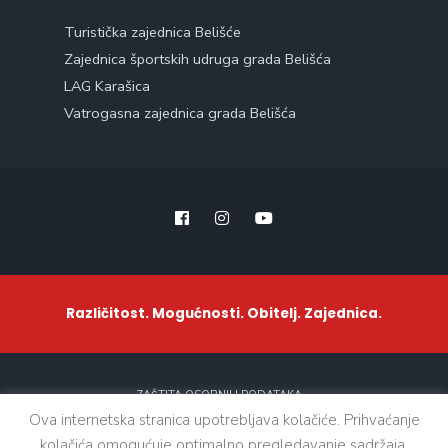
Turistička zajednica Belišće
Zajednica športskih udruga grada Belišća
LAG Karašica
Vatrogasna zajednica grada Belišća
Različitost. Mogućnosti. Obitelj. Zajednica.
ZAŠTITA OSOBNIH PODATAKA
Ova internetska stranica upotrebljava kolačiće. Prihvaćanje
kolačića omogućuje optimalno pregledavanje sadržaja.