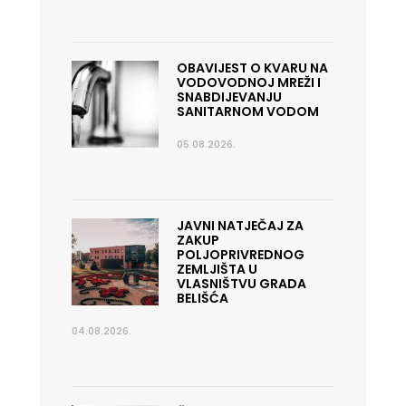
OBAVIJEST O KVARU NA
VODOVODNOJ MREŽI I
SNABDIJEVANJU
SANITARNOM VODOM
05.08.2026.
JAVNI NATJEČAJ ZA
ZAKUP
POLJOPRIVREDNOG
ZEMLJIŠTA U
VLASNIŠTVU GRADA
BELIŠĆA
04.08.2026.