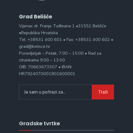
Grad Belišće
Vijenac dr. Franje Tuđmana 1 •31551 Belišće
•Republika Hrvatska
Tel: +38531 400 601 • Fax: +38531 400 602 •
grad@belisce.hr
Ponedjeljak – Petak, 7:00 – 15:00 • Rad sa
strankama 9:00 – 13:00
OIB: 70663673307 • IBAN:
HR7924070001801600001
Search
Traži
for:
Gradske tvrtke