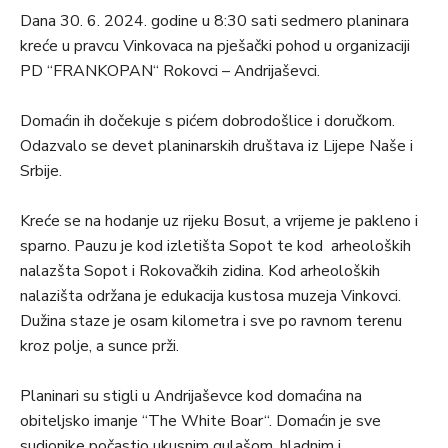
Dana 30. 6. 2024. godine u 8:30 sati sedmero planinara
kreće u pravcu Vinkovaca na pješački pohod u organizaciji
PD “FRANKOPAN“ Rokovci – Andrijaševci.
Domaćin ih dočekuje s pićem dobrodošlice i doručkom.
Odazvalo se devet planinarskih društava iz Lijepe Naše i
Srbije.
Kreće se na hodanje uz rijeku Bosut, a vrijeme je pakleno i
sparno. Pauzu je kod izletišta Sopot te kod arheoloških
nalazšta Sopot i Rokovačkih zidina. Kod arheoloških
nalazišta održana je edukacija kustosa muzeja Vinkovci.
Dužina staze je osam kilometra i sve po ravnom terenu
kroz polje, a sunce prži.
Planinari su stigli u Andrijaševce kod domaćina na
obiteljsko imanje “The White Boar“. Domaćin je sve
sudionike počastio ukusnim gulašom, hladnim i