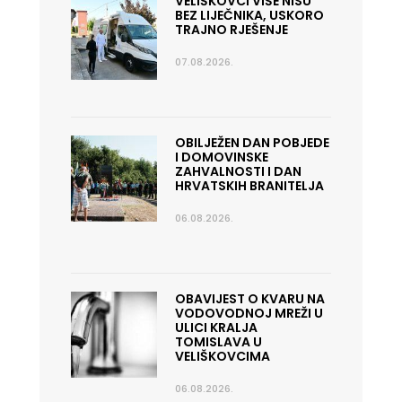
VELIŠKOVCI VIŠE NISU
BEZ LIJEČNIKA, USKORO
TRAJNO RJEŠENJE
07.08.2026.
OBILJEŽEN DAN POBJEDE
I DOMOVINSKE
ZAHVALNOSTI I DAN
HRVATSKIH BRANITELJA
06.08.2026.
OBAVIJEST O KVARU NA
VODOVODNOJ MREŽI U
ULICI KRALJA
TOMISLAVA U
VELIŠKOVCIMA
06.08.2026.