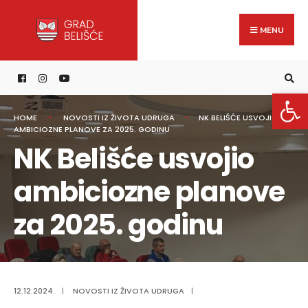
Search
content
Skip
for:
to
MENU
content
Open 
HOME
NOVOSTI IZ ŽIVOTA UDRUGA
NK BELIŠĆE USVOJIO
AMBICIOZNE PLANOVE ZA 2025. GODINU
NK Belišće usvojio
ambiciozne planove
za 2025. godinu
12.12.2024.
|
NOVOSTI IZ ŽIVOTA UDRUGA
|