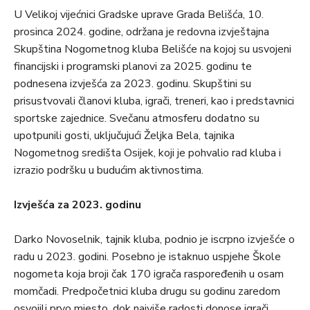
U Velikoj vijećnici Gradske uprave Grada Belišća, 10.
prosinca 2024. godine, održana je redovna izvještajna
Skupština Nogometnog kluba Belišće na kojoj su usvojeni
financijski i programski planovi za 2025. godinu te
podnesena izvješća za 2023. godinu. Skupštini su
prisustvovali članovi kluba, igrači, treneri, kao i predstavnici
sportske zajednice. Svečanu atmosferu dodatno su
upotpunili gosti, uključujući Željka Bela, tajnika
Nogometnog središta Osijek, koji je pohvalio rad kluba i
izrazio podršku u budućim aktivnostima.
Izvješća za 2023. godinu
Darko Novoselnik, tajnik kluba, podnio je iscrpno izvješće o
radu u 2023. godini. Posebno je istaknuo uspjehe Škole
nogometa koja broji čak 170 igrača raspoređenih u osam
momčadi. Predpočetnici kluba drugu su godinu zaredom
osvojili prvo mjesto, dok najviše radosti donose igrači