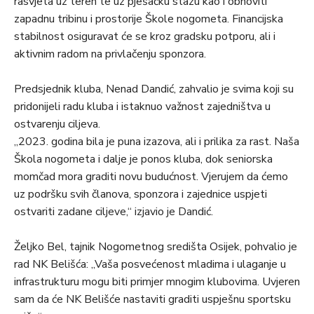
rasvjeta uz teren te uz pješaćku stazu kao i obnoviti
zapadnu tribinu i prostorije Škole nogometa. Financijska
stabilnost osiguravat će se kroz gradsku potporu, ali i
aktivnim radom na privlačenju sponzora.
Predsjednik kluba, Nenad Dandić, zahvalio je svima koji su
pridonijeli radu kluba i istaknuo važnost zajedništva u
ostvarenju ciljeva.
„2023. godina bila je puna izazova, ali i prilika za rast. Naša
Škola nogometa i dalje je ponos kluba, dok seniorska
momčad mora graditi novu budućnost. Vjerujem da ćemo
uz podršku svih članova, sponzora i zajednice uspjeti
ostvariti zadane ciljeve,“ izjavio je Dandić.
Željko Bel, tajnik Nogometnog središta Osijek, pohvalio je
rad NK Belišća: „Vaša posvećenost mladima i ulaganje u
infrastrukturu mogu biti primjer mnogim klubovima. Uvjeren
sam da će NK Belišće nastaviti graditi uspješnu sportsku