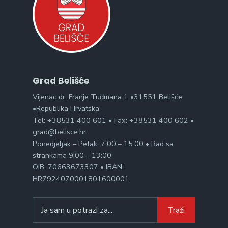
Grad Belišće
Vijenac dr. Franje Tuđmana 1 •31551 Belišće
•Republika Hrvatska
Tel: +38531 400 601 • Fax: +38531 400 602 •
grad@belisce.hr
Ponedjeljak – Petak, 7:00 – 15:00 • Rad sa
strankama 9:00 – 13:00
OIB: 70663673307 • IBAN:
HR7924070001801600001
Search
Traži
for: