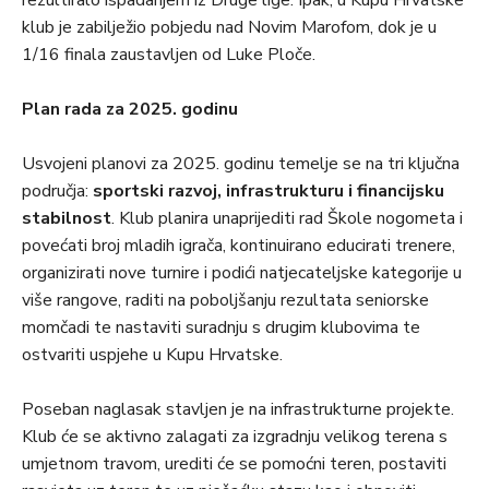
rezultiralo ispadanjem iz Druge lige. Ipak, u Kupu Hrvatske
klub je zabilježio pobjedu nad Novim Marofom, dok je u
1/16 finala zaustavljen od Luke Ploče.
Plan rada za 2025. godinu
Usvojeni planovi za 2025. godinu temelje se na tri ključna
područja:
sportski razvoj, infrastrukturu i financijsku
stabilnost
. Klub planira unaprijediti rad Škole nogometa i
povećati broj mladih igrača, kontinuirano educirati trenere,
organizirati nove turnire i podići natjecateljske kategorije u
više rangove, raditi na poboljšanju rezultata seniorske
momčadi te nastaviti suradnju s drugim klubovima te
ostvariti uspjehe u Kupu Hrvatske.
Poseban naglasak stavljen je na infrastrukturne projekte.
Klub će se aktivno zalagati za izgradnju velikog terena s
umjetnom travom, urediti će se pomoćni teren, postaviti