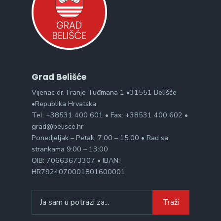
Grad Belišće
Vijenac dr. Franje Tuđmana 1 •31551 Belišće
•Republika Hrvatska
Tel: +38531 400 601 • Fax: +38531 400 602 •
grad@belisce.hr
Ponedjeljak – Petak, 7:00 – 15:00 • Rad sa
strankama 9:00 – 13:00
OIB: 70663673307 • IBAN:
HR7924070001801600001
Search
Traži
for: