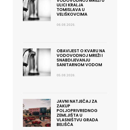
VODOVODNOJ MREŽI U
ULICI KRALJA
TOMISLAVA U
VELIŠKOVCIMA
06.08.2026.
OBAVIJEST O KVARU NA
VODOVODNOJ MREŽI I
SNABDIJEVANJU
SANITARNOM VODOM
05.08.2026.
JAVNI NATJEČAJ ZA
ZAKUP
POLJOPRIVREDNOG
ZEMLJIŠTA U
VLASNIŠTVU GRADA
BELIŠĆA