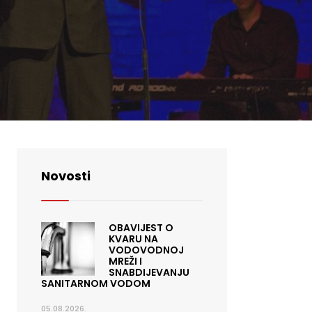
Novosti
OBAVIJEST O
KVARU NA
VODOVODNOJ
MREŽI I
SNABDIJEVANJU
SANITARNOM VODOM
05.08.2026.