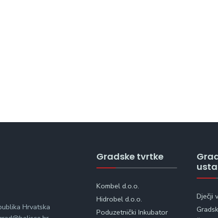
Gradske tvrtke
Gra
ust
Kombel d.o.o.
Dječji 
Hidrobel d.o.o.
publika Hrvatska
Gradska
Poduzetnički Inkubator
rad@belisce.hr