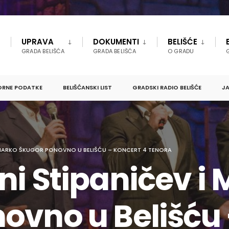
UPRAVA
DOKUMENTI
BELIŠĆE
GRADA BELIŠĆA
GRADA BELIŠĆA
O GRADU
ORNE PODATKE
BELIŠĆANSKI LIST
GRADSKI RADIO BELIŠĆE
JA
I MARKO ŠKUGOR PONOVNO U BELIŠĆU – KONCERT 4 TENORA
ni Stipaničev i
ovno u Belišću