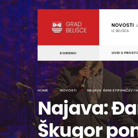
content
Skip
to
NOVOSTI
content
IZ BELIŠĆA
UVID U PROST
KORISNO:
HOME
NOVOSTI
NAJAVA: ĐANI STIPANIČEV 
Najava: Đa
Škugor pon