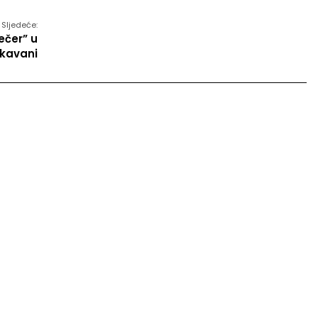
Sljedeće:
ečer” u
 kavani