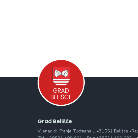
Grad Belišće
Vijenac dr. Franje Tuđmana 1 •31551 Belišće •Re
Tel: +38531 400 601 • Fax: +38531 400 602 • g