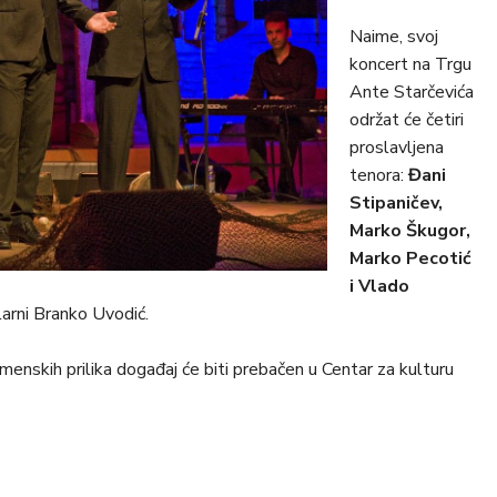
Naime, svoj
koncert na Trgu
Ante Starčevića
održat će četiri
proslavljena
tenora:
Đani
Stipaničev,
Marko Škugor,
Marko Pecotić
i Vlado
arni Branko Uvodić.
emenskih prilika događaj će biti prebačen u Centar za kulturu