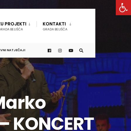
Open 
EU PROJEKTI
KONTAKTI
GRADA BELIŠĆA
GRADA BELIŠĆA
VNI NATJEČAJI
 Marko
 – KONCERT