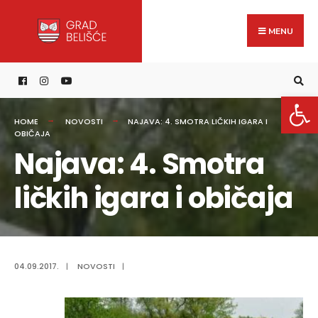
Search
content
Skip
for:
to
MENU
content
Open 
HOME
NOVOSTI
NAJAVA: 4. SMOTRA LIČKIH IGARA I
OBIČAJA
Najava: 4. Smotra
ličkih igara i običaja
04.09.2017.
|
NOVOSTI
|