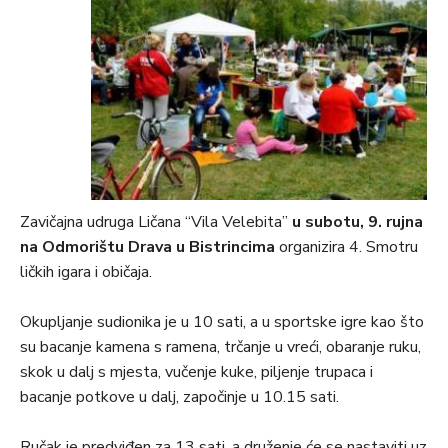
Zavičajna udruga Ličana “Vila Velebita”
u subotu, 9. rujna
na Odmorištu Drava u Bistrincima
organizira 4. Smotru
ličkih igara i običaja.
Okupljanje sudionika je u 10 sati, a u sportske igre kao što
su bacanje kamena s ramena, trčanje u vreći, obaranje ruku,
skok u dalj s mjesta, vučenje kuke, piljenje trupaca i
bacanje potkove u dalj, započinje u 10.15 sati.
Ručak je predviđen za 13 sati, a druženje će se nastaviti uz