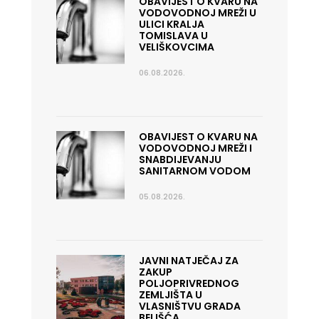
OBAVIJEST O KVARU NA
VODOVODNOJ MREŽI U
ULICI KRALJA
TOMISLAVA U
VELIŠKOVCIMA
06.08.2026.
OBAVIJEST O KVARU NA
VODOVODNOJ MREŽI I
SNABDIJEVANJU
SANITARNOM VODOM
05.08.2026.
JAVNI NATJEČAJ ZA
ZAKUP
POLJOPRIVREDNOG
ZEMLJIŠTA U
VLASNIŠTVU GRADA
BELIŠĆA