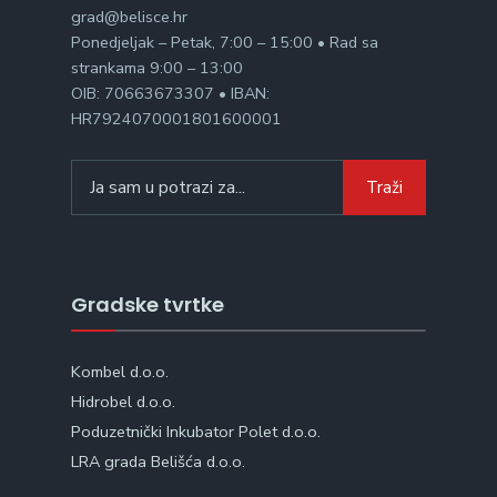
grad@belisce.hr
Ponedjeljak – Petak, 7:00 – 15:00 • Rad sa
strankama 9:00 – 13:00
OIB: 70663673307 • IBAN:
HR7924070001801600001
Search
Traži
for:
Gradske tvrtke
Kombel d.o.o.
Hidrobel d.o.o.
Poduzetnički Inkubator Polet d.o.o.
LRA grada Belišća d.o.o.