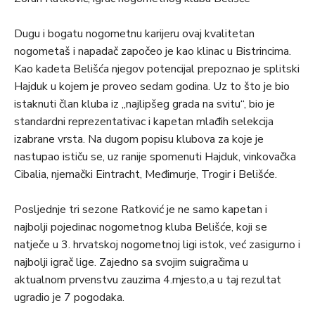
Dugu i bogatu nogometnu karijeru ovaj kvalitetan
nogometaš i napadač započeo je kao klinac u Bistrincima.
Kao kadeta Belišća njegov potencijal prepoznao je splitski
Hajduk u kojem je proveo sedam godina. Uz to što je bio
istaknuti član kluba iz „najlipšeg grada na svitu“, bio je
standardni reprezentativac i kapetan mlađih selekcija
izabrane vrsta. Na dugom popisu klubova za koje je
nastupao ističu se, uz ranije spomenuti Hajduk, vinkovačka
Cibalia, njemački Eintracht, Međimurje, Trogir i Belišće.
Posljednje tri sezone Ratković je ne samo kapetan i
najbolji pojedinac nogometnog kluba Belišće, koji se
natječe u 3. hrvatskoj nogometnoj ligi istok, već zasigurno i
najbolji igrač lige. Zajedno sa svojim suigračima u
aktualnom prvenstvu zauzima 4.mjesto,a u taj rezultat
ugradio je 7 pogodaka.