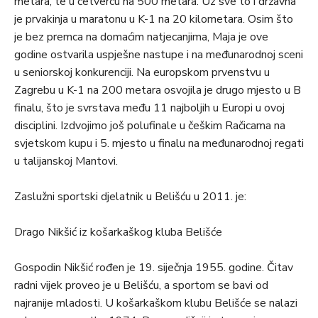
metara, te u četvercu na 500 metara. Uz sve to i državna
je prvakinja u maratonu u K-1 na 20 kilometara. Osim što
je bez premca na domaćim natjecanjima, Maja je ove
godine ostvarila uspješne nastupe i na međunarodnoj sceni
u seniorskoj konkurenciji. Na europskom prvenstvu u
Zagrebu u K-1 na 200 metara osvojila je drugo mjesto u B
finalu, što je svrstava među 11 najboljih u Europi u ovoj
disciplini. Izdvojimo još polufinale u češkim Račicama na
svjetskom kupu i 5. mjesto u finalu na međunarodnoj regati
u talijanskoj Mantovi.
Zaslužni sportski djelatnik u Belišću u 2011. je:
Drago Nikšić iz košarkaškog kluba Belišće
Gospodin Nikšić rođen je 19. siječnja 1955. godine. Čitav
radni vijek proveo je u Belišću, a sportom se bavi od
najranije mladosti. U košarkaškom klubu Belišće se nalazi