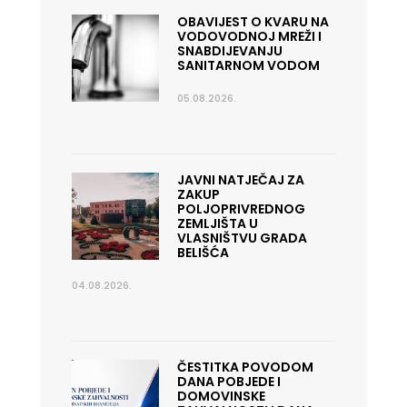
OBAVIJEST O KVARU NA
VODOVODNOJ MREŽI I
SNABDIJEVANJU
SANITARNOM VODOM
05.08.2026.
JAVNI NATJEČAJ ZA
ZAKUP
POLJOPRIVREDNOG
ZEMLJIŠTA U
VLASNIŠTVU GRADA
BELIŠĆA
04.08.2026.
ČESTITKA POVODOM
DANA POBJEDE I
DOMOVINSKE