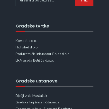
Traži
for:
Gradske tvrtke
Kombel d.o.o.
Hidrobel d.o.o.
Poduzetnički Inkubator Polet d.o.o.
LRA grada Belišća d.o.o.
Gradske ustanove
Dječji vrtić Maslačak
Gradska knjižnica i čitaonica
Centar za kulturu Sigmund Romberg