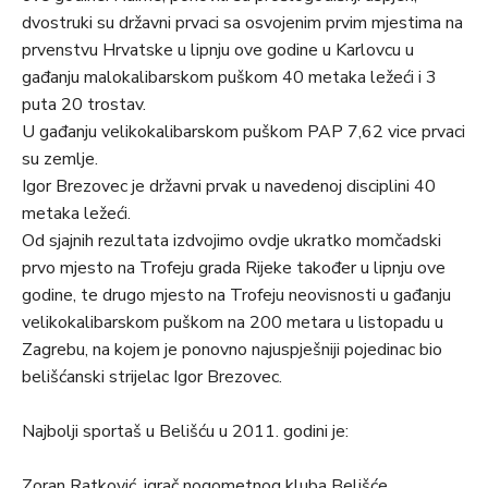
dvostruki su državni prvaci sa osvojenim prvim mjestima na
prvenstvu Hrvatske u lipnju ove godine u Karlovcu u
gađanju malokalibarskom puškom 40 metaka ležeći i 3
puta 20 trostav.
U gađanju velikokalibarskom puškom PAP 7,62 vice prvaci
su zemlje.
Igor Brezovec je državni prvak u navedenoj disciplini 40
metaka ležeći.
Od sjajnih rezultata izdvojimo ovdje ukratko momčadski
prvo mjesto na Trofeju grada Rijeke također u lipnju ove
godine, te drugo mjesto na Trofeju neovisnosti u gađanju
velikokalibarskom puškom na 200 metara u listopadu u
Zagrebu, na kojem je ponovno najuspješniji pojedinac bio
belišćanski strijelac Igor Brezovec.
Najbolji sportaš u Belišću u 2011. godini je:
Zoran Ratković, igrač nogometnog kluba Belišće