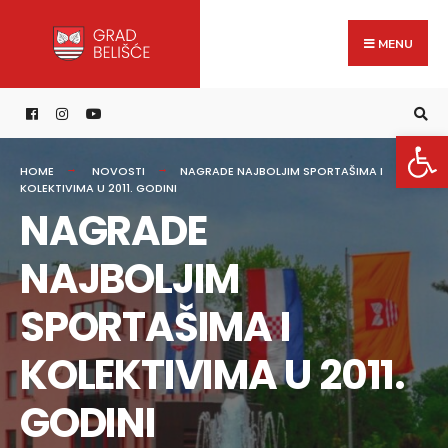
Search
content
Skip
for:
to
MENU
content
Open 
HOME
NOVOSTI
NAGRADE NAJBOLJIM SPORTAŠIMA I
KOLEKTIVIMA U 2011. GODINI
NAGRADE
NAJBOLJIM
SPORTAŠIMA I
KOLEKTIVIMA U 2011.
GODINI