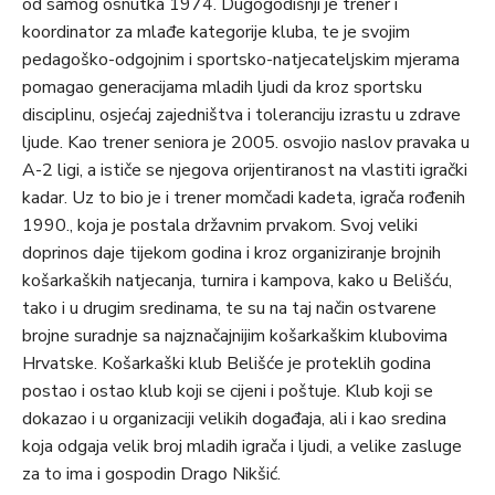
od samog osnutka 1974. Dugogodišnji je trener i
koordinator za mlađe kategorije kluba, te je svojim
pedagoško-odgojnim i sportsko-natjecateljskim mjerama
pomagao generacijama mladih ljudi da kroz sportsku
disciplinu, osjećaj zajedništva i toleranciju izrastu u zdrave
ljude. Kao trener seniora je 2005. osvojio naslov pravaka u
A-2 ligi, a ističe se njegova orijentiranost na vlastiti igrački
kadar. Uz to bio je i trener momčadi kadeta, igrača rođenih
1990., koja je postala državnim prvakom. Svoj veliki
doprinos daje tijekom godina i kroz organiziranje brojnih
košarkaških natjecanja, turnira i kampova, kako u Belišću,
tako i u drugim sredinama, te su na taj način ostvarene
brojne suradnje sa najznačajnijim košarkaškim klubovima
Hrvatske. Košarkaški klub Belišće je proteklih godina
postao i ostao klub koji se cijeni i poštuje. Klub koji se
dokazao i u organizaciji velikih događaja, ali i kao sredina
koja odgaja velik broj mladih igrača i ljudi, a velike zasluge
za to ima i gospodin Drago Nikšić.