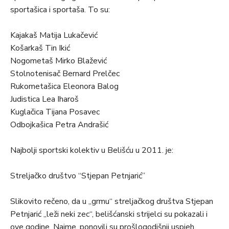
sportašica i sportaša. To su:
Kajakaš Matija Lukačević
Košarkaš Tin Ikić
Nogometaš Mirko Blažević
Stolnotenisač Bernard Prelčec
Rukometašica Eleonora Balog
Judistica Lea Iharoš
Kuglačica Tijana Posavec
Odbojkašica Petra Andrašić
Najbolji sportski kolektiv u Belišću u 2011. je:
Streljačko društvo “Stjepan Petnjarić”
Slikovito rečeno, da u „grmu“ streljačkog društva Stjepan
Petnjarić „leži neki zec“, belišćanski strijelci su pokazali i
ove godine. Naime, ponovili su prošlogodišnji uspjeh,