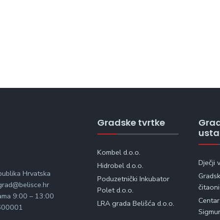
Gradske tvrtke
Gra
ust
Kombel d.o.o.
Dječji 
Hidrobel d.o.o.
publika Hrvatska
Gradska
Poduzetnički Inkubator
rad@belisce.hr
čitaon
Polet d.o.o.
kama 9:00 – 13:00
Centar
LRA grada Belišća d.o.o.
600001
Sigmu