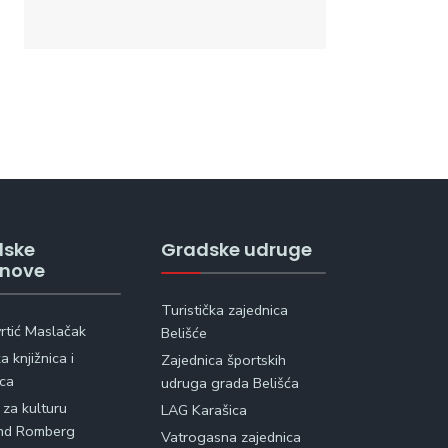
dske
Gradske udruge
anove
Turistička zajednica
vrtić Maslačak
Belišće
 knjižnica i
Zajednica športskih
ica
udruga grada Belišća
 za kulturu
LAG Karašica
nd Romberg
Vatrogasna zajednica