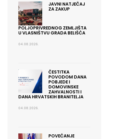
JAVNI NATJEČAJ
ZA ZAKUP
POLJOPRIVREDNOG ZEMLJIŠTA
U VLASNIŠTVU GRADA BELIŠĆA
04.08.2026.
ČESTITKA
POVODOM DANA
POBJEDE I
DOMOVINSKE
ZAHVALNOSTI I
DANA HRVATSKIH BRANITELJA
04.08.2026.
POVEĆANJE