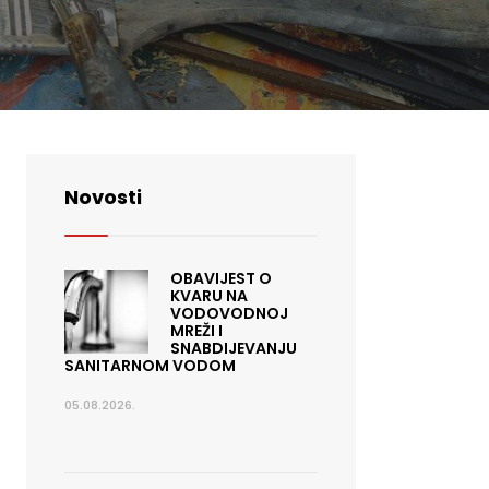
Novosti
OBAVIJEST O
KVARU NA
VODOVODNOJ
MREŽI I
SNABDIJEVANJU
SANITARNOM VODOM
05.08.2026.