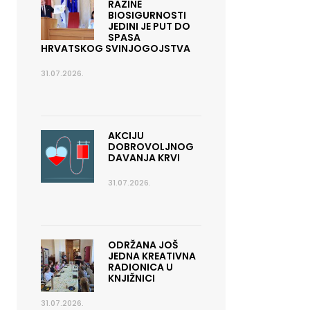
RAZINE
BIOSIGURNOSTI
JEDINI JE PUT DO
SPASA
HRVATSKOG SVINJOGOJSTVA
31.07.2026.
AKCIJU
DOBROVOLJNOG
DAVANJA KRVI
31.07.2026.
ODRŽANA JOŠ
JEDNA KREATIVNA
RADIONICA U
KNJIŽNICI
31.07.2026.