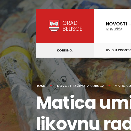
content
Skip
to
NOVOSTI
content
IZ BELIŠĆA
UVID U PROST
KORISNO:
HOME
NOVOSTI IZ ŽIVOTA UDRUGA
MATICA U
Matica umi
likovnu ra