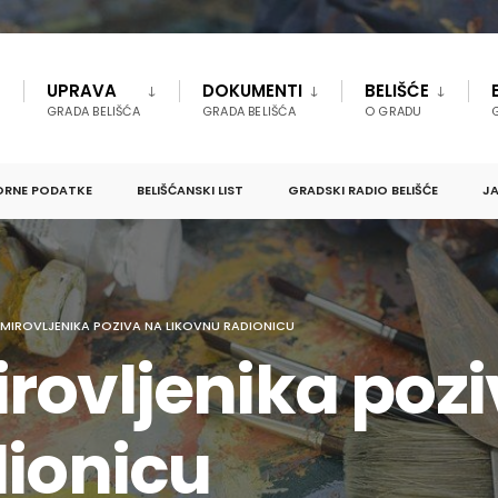
UPRAVA
DOKUMENTI
BELIŠĆE
GRADA BELIŠĆA
GRADA BELIŠĆA
O GRADU
ORNE PODATKE
BELIŠĆANSKI LIST
GRADSKI RADIO BELIŠĆE
JA
MIROVLJENIKA POZIVA NA LIKOVNU RADIONICU
rovljenika pozi
dionicu