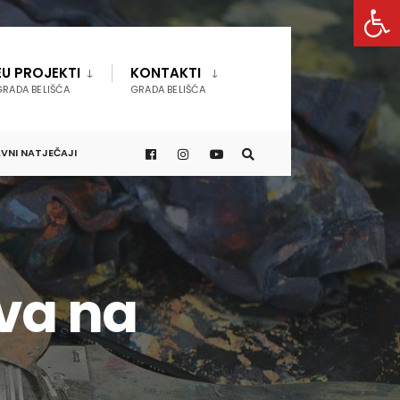
Open 
EU PROJEKTI
KONTAKTI
GRADA BELIŠĆA
GRADA BELIŠĆA
VNI NATJEČAJI
va na