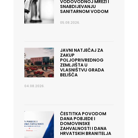
VODOVODNOJ MREŽI I
SNABDIJEVANJU
SANITARNOM VODOM
05.08.2026.
JAVNI NATJEČAJ ZA
ZAKUP
POLJOPRIVREDNOG
ZEMLJIŠTA U
VLASNIŠTVU GRADA
BELIŠĆA
04.08.2026.
ČESTITKA POVODOM
DANA POBJEDE I
DOMOVINSKE
ZAHVALNOSTI I DANA
HRVATSKIH BRANITELJA