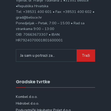
Vijenac dr. Franje Tuđmana 1 •31551 Belišće
•Republika Hrvatska
Tel: +38531 400 601 • Fax: +38531 400 602 •
grad@belisce.hr
Ponedjeljak – Petak, 7:00 – 15:00 • Rad sa
strankama 9:00 – 13:00
OIB: 70663673307 • IBAN:
HR7924070001801600001
Search
Traži
for:
Gradske tvrtke
Kombel d.o.o.
Hidrobel d.o.o.
Poduzetnički Inkubator Polet d.o.o.