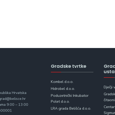
Gradske tvrtke
Gra
ust
Kombel d.o.o.
Dječji 
Hidrobel d.o.o.
publika Hrvatska
Gradska
Poduzetnički Inkubator
rad@belisce.hr
čitaon
Polet d.o.o.
kama 9:00 – 13:00
Centar
LRA grada Belišća d.o.o.
600001
Sigmu