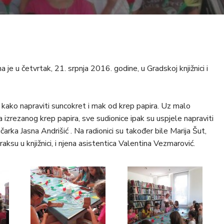
a je u četvrtak, 21. srpnja 2016. godine, u Gradskoj knjižnici i
o kako napraviti suncokret i mak od krep papira. Uz malo
 izrezanog krep papira, sve sudionice ipak su uspjele napraviti
arka Jasna Andrišić . Na radionici su također bile Marija Šut,
raksu u knjižnici, i njena asistentica Valentina Vezmarović.