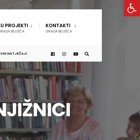
Open 
EU PROJEKTI
KONTAKTI
GRADA BELIŠĆA
GRADA BELIŠĆA
VNI NATJEČAJI
JIŽNICI