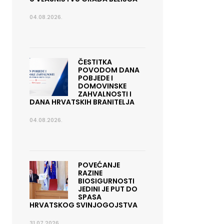
04.08.2026.
ČESTITKA
POVODOM DANA
POBJEDE I
DOMOVINSKE
ZAHVALNOSTI I
DANA HRVATSKIH BRANITELJA
04.08.2026.
POVEĆANJE
RAZINE
BIOSIGURNOSTI
JEDINI JE PUT DO
SPASA
HRVATSKOG SVINJOGOJSTVA
31.07.2026.