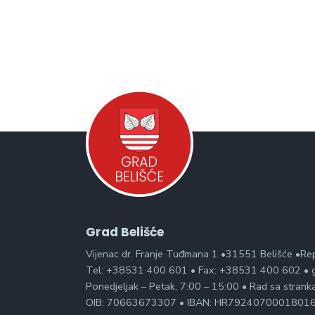
Grad Belišće
Vijenac dr. Franje Tuđmana 1 •31551 Belišće •Re
Tel: +38531 400 601 • Fax: +38531 400 602 • g
Ponedjeljak – Petak, 7:00 – 15:00 • Rad sa stran
OIB: 70663673307 • IBAN: HR7924070001801