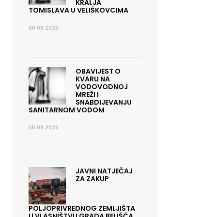
KRALJA
TOMISLAVA U VELIŠKOVCIMA
06.08.2026.
OBAVIJEST O
KVARU NA
VODOVODNOJ
MREŽI I
SNABDIJEVANJU
SANITARNOM VODOM
05.08.2026.
JAVNI NATJEČAJ
ZA ZAKUP
POLJOPRIVREDNOG ZEMLJIŠTA
U VLASNIŠTVU GRADA BELIŠĆA