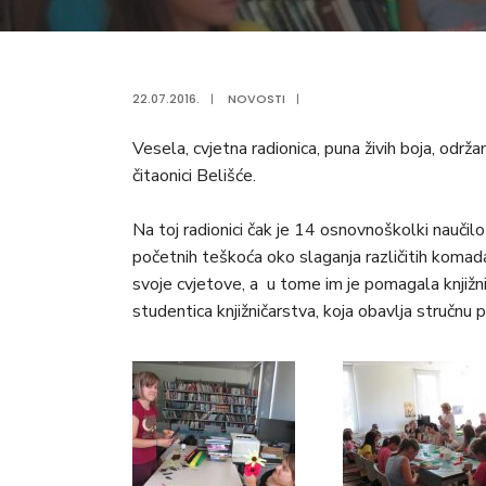
22.07.2016.
|
NOVOSTI
|
Vesela, cvjetna radionica, puna živih boja, održan
čitaonici Belišće.
Na toj radionici čak je 14 osnovnoškolki naučil
početnih teškoća oko slaganja različitih komada
svoje cvjetove, a u tome im je pomagala knjižnič
studentica knjižničarstva, koja obavlja stručnu p