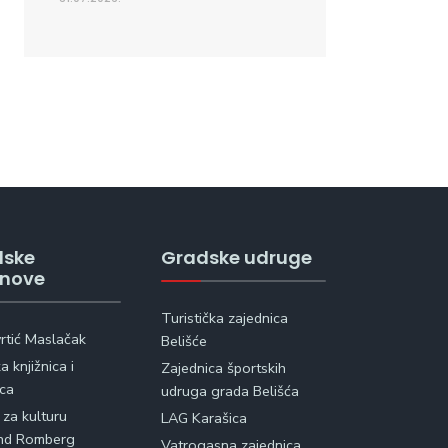
dske
Gradske udruge
anove
Turistička zajednica
vrtić Maslačak
Belišće
 knjižnica i
Zajednica športskih
ica
udruga grada Belišća
 za kulturu
LAG Karašica
nd Romberg
Vatrogasna zajednica