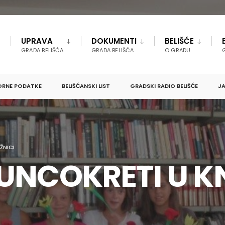
UPRAVA
DOKUMENTI
BELIŠĆE
GRADA BELIŠĆA
GRADA BELIŠĆA
O GRADU
ORNE PODATKE
BELIŠĆANSKI LIST
GRADSKI RADIO BELIŠĆE
JA
ŽNICI
UNCOKRETI U KN