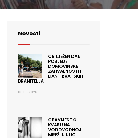
Novosti
OBILJEŽEN DAN
POBJEDE I
DOMOVINSKE
ZAHVALNOSTI I
DAN HRVATSKIH
BRANITELJA
06.08.2026.
OBAVIJEST O
KVARU NA
VODOVODNOJ
MREŽI U ULICI