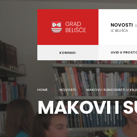
content
Skip
to
NOVOSTI
content
IZ BELIŠĆA
UVID U PROST
KORISNO:
HOME
NOVOSTI
MAKOVI I SUNCOKRETI U KNJI
MAKOVI I S