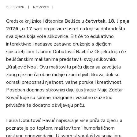
15.06.2026.
|
NOVOSTI
|
Gradska knjižnica i čitaonica Belišće u
četvrtak, 18. lipnja
2026., u 17 sati
organizira susret na koji su dobrodošla
sva djeca koja vole slikovnice. Bit će to edukativno,
interaktivno i nadasve zabavno druženje s dječjom
spisateljicom Laurom Dobutović Ravlić iz Osijeka koja će
belišćanskim mališanima predstaviti svoju slikovnicu
„Kraljević Noa“. Ovu maštovitu priču djeca su zavoljela
zbog njezine čarobne radnje i zanimljivih likova, dok su
odrasli prepoznali nježnost, važne poruke i kreativnost.
Poseban doprinos slikovnici daju ilustracije Maje Zdelar
Kovač koje su šarene, razigrane i vizualno izuzetno
privlačne te dodatno oživljavaju priču.
Laura Dobutović Ravlić napisala je više priča za djecu, a
poznata je po toplom, maštovitom i humorističnom
pristupu pripovijedanju. U svom stvaralaštvu spaja igru,