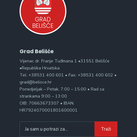
Grad Belišće
Vijenac dr. Franje Tuđmana 1 •31551 Belišće
•Republika Hrvatska
Tel: +38531 400 601 • Fax: +38531 400 602 •
grad@belisce.hr
Ponedjeljak – Petak, 7:00 – 15:00 • Rad sa
strankama 9:00 – 13:00
OIB: 70663673307 • IBAN:
HR7924070001801600001
Search
Traži
for: