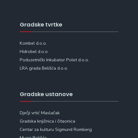
Gradske tvrtke
Kombel d.o.o.
Hidrobel d.o.o.
Poduzetnički Inkubator Polet d.o.o.
LRA grada Belišća d.o.o.
Gradske ustanove
Dječji vrtić Maslačak
Gradska knjižnica i čitaonica
Centar za kulturu Sigmund Romberg
Muzej Belišće