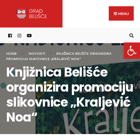
Search
content
Skip
for:
to
MENU
content
Open 
HOME
NOVOSTI
KNJIŽNICA BELIŠĆE ORGANIZIRA
PROMOCIJU SLIKOVNICE „KRALJEVIĆ NOA“
Knjižnica Belišće
organizira promociju
slikovnice „Kraljević
Noa“