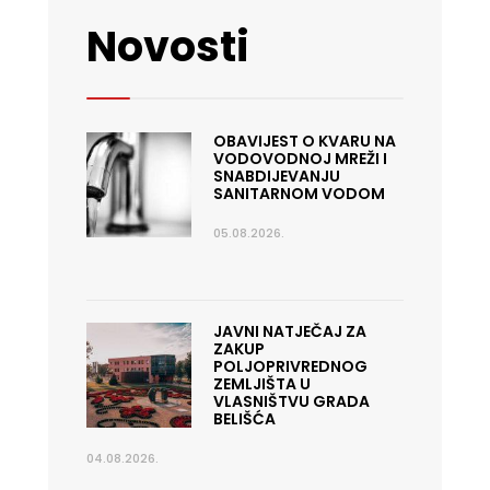
Novosti
OBAVIJEST O KVARU NA
VODOVODNOJ MREŽI I
SNABDIJEVANJU
SANITARNOM VODOM
05.08.2026.
JAVNI NATJEČAJ ZA
ZAKUP
POLJOPRIVREDNOG
ZEMLJIŠTA U
VLASNIŠTVU GRADA
BELIŠĆA
04.08.2026.