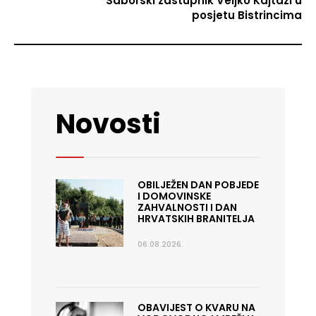
Saborski zastupnik Veljko Kajtazi u
posjetu Bistrincima
Novosti
OBILJEŽEN DAN POBJEDE
I DOMOVINSKE
ZAHVALNOSTI I DAN
HRVATSKIH BRANITELJA
06.08.2026.
OBAVIJEST O KVARU NA