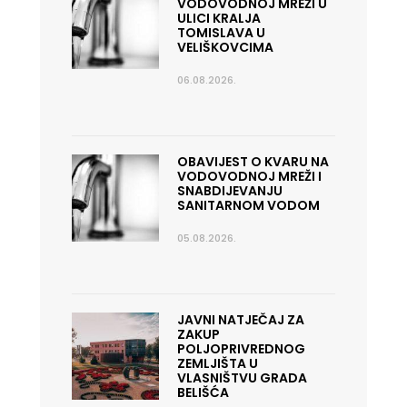
VODOVODNOJ MREŽI U
ULICI KRALJA
TOMISLAVA U
VELIŠKOVCIMA
06.08.2026.
OBAVIJEST O KVARU NA
VODOVODNOJ MREŽI I
SNABDIJEVANJU
SANITARNOM VODOM
05.08.2026.
JAVNI NATJEČAJ ZA
ZAKUP
POLJOPRIVREDNOG
ZEMLJIŠTA U
VLASNIŠTVU GRADA
BELIŠĆA