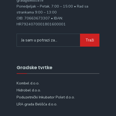
grad@belisce.hr
Ponedjeljak – Petak, 7:00 – 15:00 • Rad sa
strankama 9:00 – 13:00
OIB: 70663673307 • IBAN:
HR7924070001801600001
Search
Traži
for:
Gradske tvrtke
Kombel d.o.o.
Hidrobel d.o.o.
Poduzetnički Inkubator Polet d.o.o.
LRA grada Belišća d.o.o.