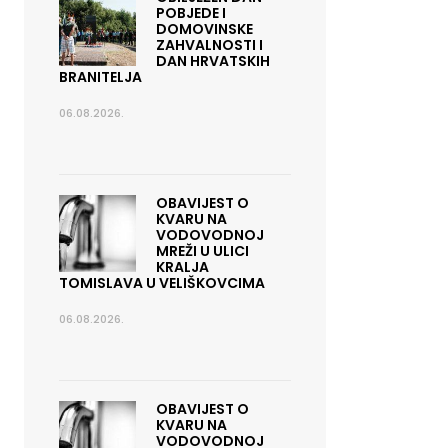
POBJEDE I
DOMOVINSKE
ZAHVALNOSTI I
DAN HRVATSKIH
BRANITELJA
06.08.2026.
OBAVIJEST O
KVARU NA
VODOVODNOJ
MREŽI U ULICI
KRALJA
TOMISLAVA U VELIŠKOVCIMA
06.08.2026.
OBAVIJEST O
KVARU NA
VODOVODNOJ