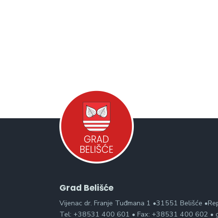
Grad Belišće
Vijenac dr. Franje Tuđmana 1 •31551 Belišće •Re
Tel: +38531 400 601 • Fax: +38531 400 602 • g