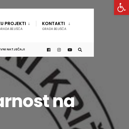
Open 
EU PROJEKTI
KONTAKTI
GRADA BELIŠĆA
GRADA BELIŠĆA
VNI NATJEČAJI
arnost na