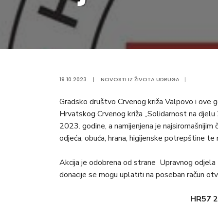
19.10.2023.
|
NOVOSTI IZ ŽIVOTA UDRUGA
|
Gradsko društvo Crvenog križa Valpovo i ove go
Hrvatskog Crvenog križa „Solidarnost na djelu
2023. godine, a namijenjena je najsiromašnijim č
odjeća, obuća, hrana, higijenske potrepštine te
Akcija je odobrena od strane Upravnog odjela z
donacije se mogu uplatiti na poseban račun otv
HR57 