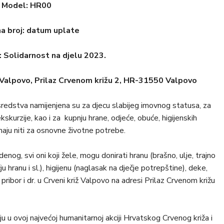
Model: HR00
na broj: datum uplate
: Solidarnost na djelu 2023.
K Valpovo, Prilaz Crvenom križu 2, HR-31550 Valpovo
 sredstva namijenjena su za djecu slabijeg imovnog statusa, za
kskurzije, kao i za kupnju hrane, odjeće, obuće, higijenskih
emaju niti za osnovne životne potrebe.
nog, svi oni koji žele, mogu donirati hranu (brašno, ulje, trajno
ju hranu i sl.), higijenu (naglasak na dječje potrepštine), deke,
pribor i dr. u Crveni križ Valpovo na adresi Prilaz Crvenom križu
 u ovoj najvećoj humanitarnoj akciji Hrvatskog Crvenog križa i