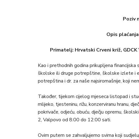
Poziv 
Opis plaćanja
Primatelj: Hrvatski Crveni križ, GDC
Kao i prethodnih godina prikupljena financijska
školske ili druge potrepštine, školske izlete i e
potrepština i dr. za naše najsiromašnije, koji n
Također, tijekom cijelog mjeseca listopad i stude
mlijeko, tjesteninu, rižu, konzerviranu hranu, dječ
pokrivače, odjeću, obuću, dječju opremu, školski 
2, Valpovo od 8:00 do 12:00 sati.
Ovim putem se zahvaljujemo svima koji sudjeluju