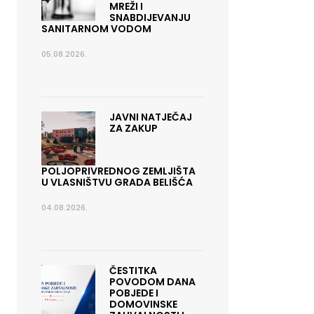
MREŽI I
SNABDIJEVANJU
SANITARNOM VODOM
05.08.2026.
JAVNI NATJEČAJ
ZA ZAKUP
POLJOPRIVREDNOG ZEMLJIŠTA
U VLASNIŠTVU GRADA BELIŠĆA
04.08.2026.
ČESTITKA
POVODOM DANA
POBJEDE I
DOMOVINSKE