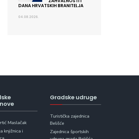
ZAHVALNOSTI I
DANA HRVATSKIH BRANITELJA
04.08.2026.
dske
Gradske udruge
anove
Turistička zajednica
vrtić Maslačak
Belišće
 knjižnica i
Zajednica športskih
ica
udruga grada Belišća