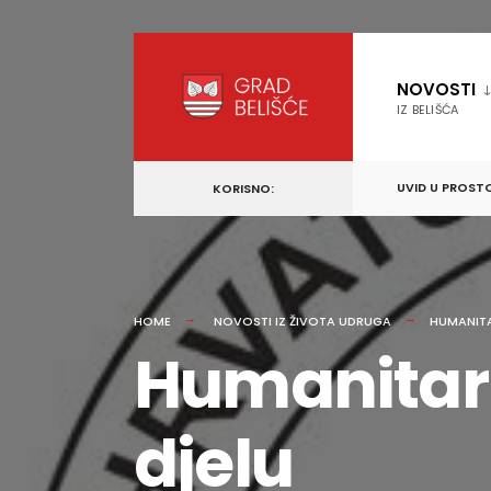
content
Skip
to
NOVOSTI
content
IZ BELIŠĆA
UVID U PROST
KORISNO:
HOME
NOVOSTI IZ ŽIVOTA UDRUGA
HUMANITA
Humanitarn
djelu