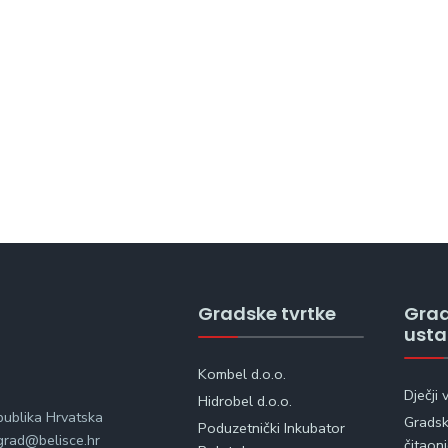
Gradske tvrtke
Gra
ust
Kombel d.o.o.
Dječji 
Hidrobel d.o.o.
publika Hrvatska
Gradska
Poduzetnički Inkubator
rad@belisce.hr
čitaon