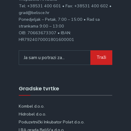
Tel: +38531 400 601 • Fax: +38531 400 602 •
grad@belisce.hr
Ponedjeljak – Petak, 7:00 – 15:00 • Rad sa
strankama 9:00 – 13:00
OIB: 70663673307 • IBAN:
HR7924070001801600001
Search
Traži
for:
Gradske tvrtke
Kombel d.o.o.
Hidrobel d.o.o.
Poduzetnički Inkubator Polet d.o.o.
LRA grada Belišća d.o.o.