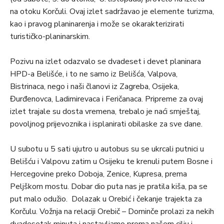
na otoku Korčuli. Ovaj izlet sadržavao je elemente turizma,
kao i pravog planinarenja i može se okarakterizirati
turističko-planinarskim.
Pozivu na izlet odazvalo se dvadeset i devet planinara
HPD-a Belišće, i to ne samo iz Belišća, Valpova,
Bistrinaca, nego i naši članovi iz Zagreba, Osijeka,
Đurđenovca, Ladimirevaca i Feričanaca. Pripreme za ovaj
izlet trajale su dosta vremena, trebalo je naći smještaj,
povoljnog prijevoznika i isplanirati obilaske za sve dane.
U subotu u 5 sati ujutro u autobus su se ukrcali putnici u
Belišću i Valpovu zatim u Osijeku te krenuli putem Bosne i
Hercegovine preko Doboja, Zenice, Kupresa, prema
Peljškom mostu. Dobar dio puta nas je pratila kiša, pa se
put malo odužio. Dolazak u Orebić i čekanje trajekta za
Korčulu. Vožnja na relaciji Orebič – Dominče prolazi za nekih