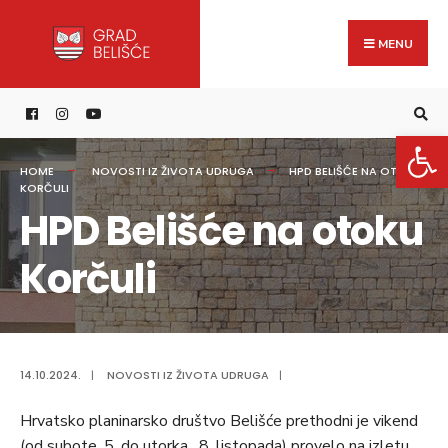
Search
content
Skip
for:
to
MENU
content
Open 
HOME
NOVOSTI IZ ŽIVOTA UDRUGA
HPD BELIŠĆE NA OTOKU
KORČULI
HPD Belišće na otoku
Korčuli
14.10.2024.
|
NOVOSTI IZ ŽIVOTA UDRUGA
|
Hrvatsko planinarsko društvo Belišće prethodni je vikend
(od subote, 5. do utorka, 8. listopada) provelo na izletu