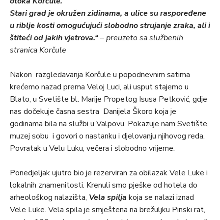
otoka Korčule.
Stari grad je okružen zidinama, a ulice su raspoređene
u riblje kosti omogućujući slobodno strujanje zraka, ali i
štiteći od jakih vjetrova.“
– preuzeto sa službenih
stranica Korčule
Nakon razgledavanja Korčule u popodnevnim satima
krećemo nazad prema Veloj Luci, ali usput stajemo u
Blato, u Svetište bl. Marije Propetog Isusa Petković, gdje
nas dočekuje časna sestra Danijela Škoro koja je
godinama bila na službi u Valpovu. Pokazuje nam Svetište,
muzej sobu i govori o nastanku i djelovanju njihovog reda.
Povratak u Velu Luku, večera i slobodno vrijeme.
Ponedjeljak ujutro bio je rezerviran za obilazak Vele Luke i
lokalnih znamenitosti. Krenuli smo pješke od hotela do
arheološkog nalazišta,
Vela spilja
koja se nalazi iznad
Vele Luke. Vela spila je smještena na brežuljku Pinski rat,