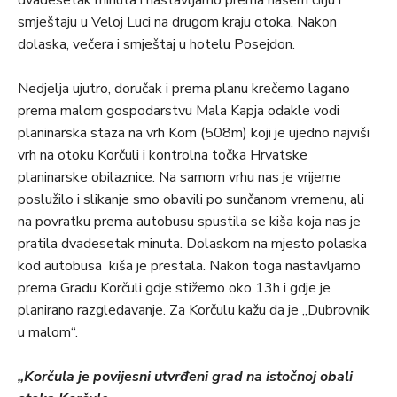
dvadesetak minuta i nastavljamo prema našem cilju i
smještaju u Veloj Luci na drugom kraju otoka. Nakon
dolaska, večera i smještaj u hotelu Posejdon.
Nedjelja ujutro, doručak i prema planu krečemo lagano
prema malom gospodarstvu Mala Kapja odakle vodi
planinarska staza na vrh Kom (508m) koji je ujedno najviši
vrh na otoku Korčuli i kontrolna točka Hrvatske
planinarske obilaznice. Na samom vrhu nas je vrijeme
poslužilo i slikanje smo obavili po sunčanom vremenu, ali
na povratku prema autobusu spustila se kiša koja nas je
pratila dvadesetak minuta. Dolaskom na mjesto polaska
kod autobusa kiša je prestala. Nakon toga nastavljamo
prema Gradu Korčuli gdje stižemo oko 13h i gdje je
planirano razgledavanje. Za Korčulu kažu da je „Dubrovnik
u malom“.
„Korčula je povijesni utvrđeni grad na istočnoj obali