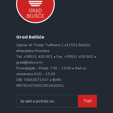
Grad Belišće
Vijenac dr. Franje Tuđmana 1 •31551 Belišće
•Republika Hrvatska
Tel: +38531 400 601 • Fax: +38531 400 602 •
grad@belisce.hr
Ponedjeljak – Petak, 7:00 – 15:00 • Rad sa
strankama 9:00 – 13:00
OIB: 70663673307 • IBAN:
HR7924070001801600001
Search
Traži
for: