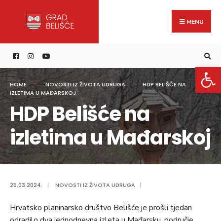
Search
content
Skip
for:
to
MENU
content
Open 
HOME
NOVOSTI IZ ŽIVOTA UDRUGA
HDP BELIŠĆE NA
IZLETIMA U MAĐARSKOJ
HDP Belišće na
izletima u Mađarskoj
25.03.2024.
|
NOVOSTI IZ ŽIVOTA UDRUGA
|
Hrvatsko planinarsko društvo Belišće je prošli tjedan
odradilo dva jednodnevna izleta u Mađarsku, područje