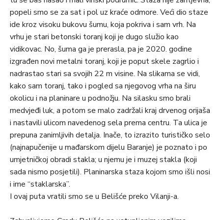
tu se baš našao i mali vinski podrumić. Staza nije zahtjevna;
popeli smo se za sat i pol uz kraće odmore. Veći dio staze
ide kroz visoku bukovu šumu, koja pokriva i sam vrh. Na
vrhu je stari betonski toranj koji je dugo služio kao
vidikovac. No, šuma ga je prerasla, pa je 2020. godine
izgrađen novi metalni toranj, koji je poput skele zagrlio i
nadrastao stari sa svojih 22 m visine. Na slikama se vidi,
kako sam toranj, tako i pogled sa njegovog vrha na širu
okolicu i na planinare u podnožju. Na silasku smo brali
medvjeđi luk, a potom se malo zadržali kraj drvenog orijaša
i nastavili ulicom navedenog sela prema centru. Ta ulica je
prepuna zanimljivih detalja. Inače, to izrazito turističko selo
(najnapučenije u mađarskom dijelu Baranje) je poznato i po
umjetničkoj obradi stakla; u njemu je i muzej stakla (koji
sada nismo posjetili). Planinarska staza kojom smo išli nosi
i ime “staklarska”.
I ovaj puta vratili smo se u Belišće preko Vilanji-a.