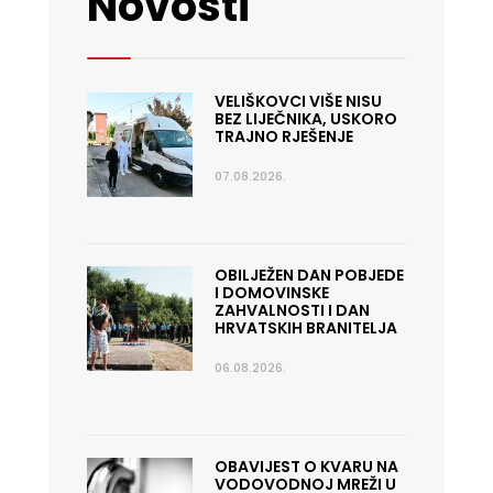
Novosti
VELIŠKOVCI VIŠE NISU
BEZ LIJEČNIKA, USKORO
TRAJNO RJEŠENJE
07.08.2026.
OBILJEŽEN DAN POBJEDE
I DOMOVINSKE
ZAHVALNOSTI I DAN
HRVATSKIH BRANITELJA
06.08.2026.
OBAVIJEST O KVARU NA
VODOVODNOJ MREŽI U