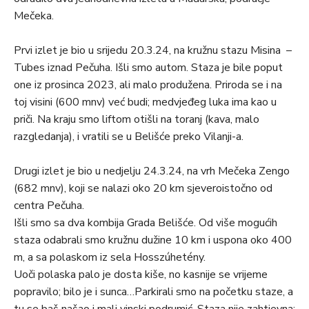
Mečeka.
Prvi izlet je bio u srijedu 20.3.24, na kružnu stazu Misina –
Tubes iznad Pečuha. Išli smo autom. Staza je bile poput
one iz prosinca 2023, ali malo produžena. Priroda se i na
toj visini (600 mnv) već budi; medvjeđeg luka ima kao u
priči. Na kraju smo liftom otišli na toranj (kava, malo
razgledanja), i vratili se u Belišće preko Vilanji-a.
Drugi izlet je bio u nedjelju 24.3.24, na vrh Mečeka Zengo
(682 mnv), koji se nalazi oko 20 km sjeveroistočno od
centra Pečuha.
Išli smo sa dva kombija Grada Belišće. Od više mogućih
staza odabrali smo kružnu dužine 10 km i uspona oko 400
m, a sa polaskom iz sela Hosszúhetény.
Uoči polaska palo je dosta kiše, no kasnije se vrijeme
popravilo; bilo je i sunca…Parkirali smo na početku staze, a