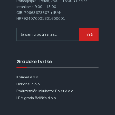
Ponedjeljak – Petak, 7:00 – 15:00 • Rad sa
strankama 9:00 – 13:00
OIB: 70663673307 • IBAN:
HR7924070001801600001
Search
Traži
for:
Gradske tvrtke
Kombel d.o.o.
Hidrobel d.o.o.
Poduzetnički Inkubator Polet d.o.o.
LRA grada Belišća d.o.o.