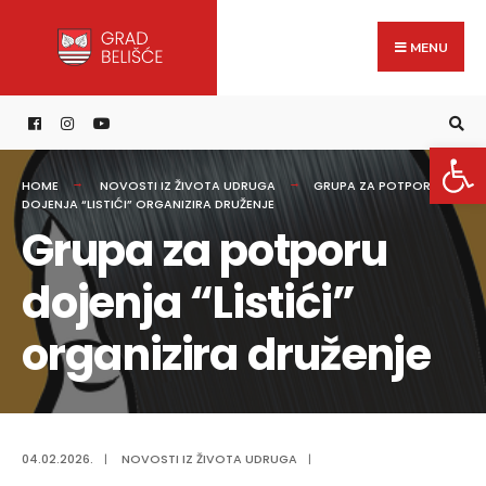
Search
content
Skip
for:
to
MENU
content
Open 
HOME
NOVOSTI IZ ŽIVOTA UDRUGA
GRUPA ZA POTPORU
DOJENJA “LISTIĆI” ORGANIZIRA DRUŽENJE
Grupa za potporu
dojenja “Listići”
organizira druženje
04.02.2026.
|
NOVOSTI IZ ŽIVOTA UDRUGA
|