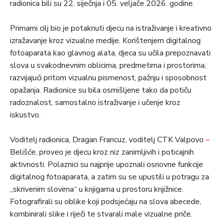
radionica bili su 22. siječnja i 05. veljače 2026. godine.
Primarni cilj bio je potaknuti djecu na istraživanje i kreativno
izražavanje kroz vizualne medije. Korištenjem digitalnog
fotoaparata kao glavnog alata, djeca su učila prepoznavati
slova u svakodnevnim oblicima, predmetima i prostorima,
razvijajući pritom vizualnu pismenost, pažnju i sposobnost
opažanja. Radionice su bila osmišljene tako da potiču
radoznalost, samostalno istraživanje i učenje kroz
iskustvo.
Voditelj radionica, Dragan Francuz, voditelj CTK Valpovo
–
Belišće, proveo je djecu kroz niz zanimljivih i poticajnih
aktivnosti. Polaznici su najprije upoznali osnovne funkcije
digitalnog fotoaparata, a zatim su se upustili u potragu za
„skrivenim slovima“ u knjigama u prostoru knjižnice.
Fotografirali su oblike koji podsjećaju na slova abecede,
kombinirali slike i riječi te stvarali male vizualne priče.