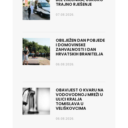
TRAJNO RJEŠENJE
07.08.2026.
OBILJEŽEN DAN POBJEDE
I DOMOVINSKE
ZAHVALNOSTI I DAN
HRVATSKIH BRANITELJA
06.08.2026.
OBAVIJEST O KVARU NA
VODOVODNOJ MREŽI U
ULICI KRALJA
TOMISLAVA U
VELIŠKOVCIMA
06.08.2026.