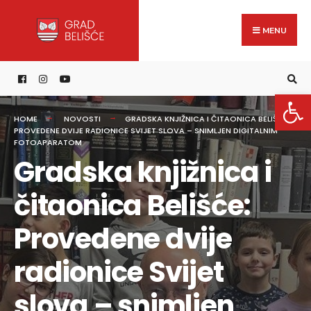
Search
content
Skip
for:
to
MENU
content
Open 
HOME
NOVOSTI
GRADSKA KNJIŽNICA I ČITAONICA BELIŠĆE:
PROVEDENE DVIJE RADIONICE SVIJET SLOVA – SNIMLJEN DIGITALNIM
FOTOAPARATOM
Gradska knjižnica i
čitaonica Belišće:
Provedene dvije
radionice Svijet
slova – snimljen