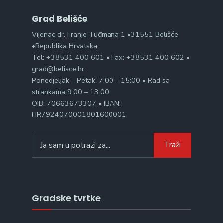
Grad Belišće
Vijenac dr. Franje Tuđmana 1 •31551 Belišće
•Republika Hrvatska
Tel: +38531 400 601 • Fax: +38531 400 602 •
grad@belisce.hr
Ponedjeljak – Petak, 7:00 – 15:00 • Rad sa
strankama 9:00 – 13:00
OIB: 70663673307 • IBAN:
HR7924070001801600001
Search
Traži
for:
Gradske tvrtke