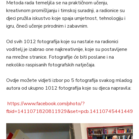
Metoda rada temeljila se na praktičnom učenju,
kreativnom promišljanju i timskoj suradnji, a radionice su
djeci pružila iskustvo koje spaja umjetnost, tehnologiju i
igru, čineći učenje prirodnim i zabavnim.
Od svih 1012 fotografija koje su nastale na radionici
voditelj je izabrao one najkreativnije, koje su postavljene
na mrežne stranice. Fotografije će biti poslane i na
nekoliko raspisanih fotografskih natječaja.
Ovdje možete vidjeti izbor po 5 fotografija svakog mladog
autora od ukupno 1012 fotografija koje su djeca napravila:
https://www.facebook.com/photo/?
fbid=1411071820811929&set=pcb.141107454414499