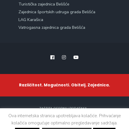
Turistička zajednica Belišće
Zajednica športskih udruga grada Belišća
LAG Karašica
Vatrogasna zajednica grada Belišća
Različitost. Mogućnosti. Obitelj. Zajednica.
ZAŠTITA OSOBNIH PODATAKA
Ova internetska stranica upotrebljava kolačiće. Prihvaćanje
kolačića omogućuje optimalno pregledavanje sadržaja.
Sva prava zadržana. © 2021 - Grad Belišće