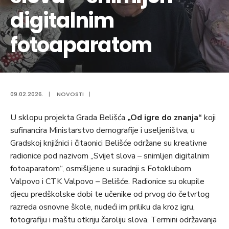
digitalnim
fotoaparatom
09.02.2026.
|
NOVOSTI
|
U sklopu projekta Grada Belišća
„Od igre do znanja“
koji
sufinancira Ministarstvo demografije i useljeništva, u
Gradskoj knjižnici i čitaonici Belišće održane su kreativne
radionice pod nazivom „Svijet slova – snimljen digitalnim
fotoaparatom“, osmišljene u suradnji s Fotoklubom
Valpovo i CTK Valpovo – Belišće. Radionice su okupile
djecu predškolske dobi te učenike od prvog do četvrtog
razreda osnovne škole, nudeći im priliku da kroz igru,
fotografiju i maštu otkriju čaroliju slova. Termini održavanja