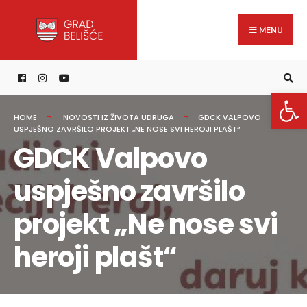
Search
content
Skip
for:
to
MENU
content
Open 
HOME
NOVOSTI IZ ŽIVOTA UDRUGA
GDCK VALPOVO
USPJEŠNO ZAVRŠILO PROJEKT „NE NOSE SVI HEROJI PLAŠT“
GDCK Valpovo
uspješno završilo
projekt „Ne nose svi
heroji plašt“