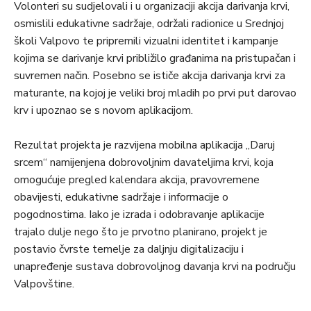
Volonteri su sudjelovali i u organizaciji akcija darivanja krvi,
osmislili edukativne sadržaje, održali radionice u Srednjoj
školi Valpovo te pripremili vizualni identitet i kampanje
kojima se darivanje krvi približilo građanima na pristupačan i
suvremen način. Posebno se ističe akcija darivanja krvi za
maturante, na kojoj je veliki broj mladih po prvi put darovao
krv i upoznao se s novom aplikacijom.
Rezultat projekta je razvijena mobilna aplikacija „Daruj
srcem“ namijenjena dobrovoljnim davateljima krvi, koja
omogućuje pregled kalendara akcija, pravovremene
obavijesti, edukativne sadržaje i informacije o
pogodnostima. Iako je izrada i odobravanje aplikacije
trajalo dulje nego što je prvotno planirano, projekt je
postavio čvrste temelje za daljnju digitalizaciju i
unapređenje sustava dobrovoljnog davanja krvi na području
Valpovštine.