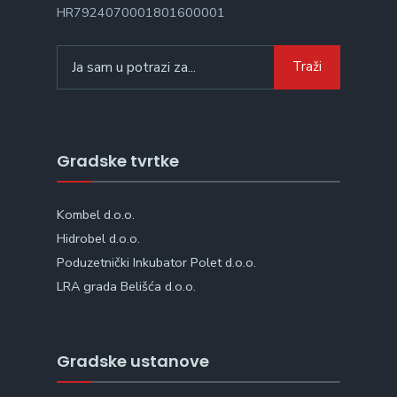
HR7924070001801600001
Search
Traži
for:
Gradske tvrtke
Kombel d.o.o.
Hidrobel d.o.o.
Poduzetnički Inkubator Polet d.o.o.
LRA grada Belišća d.o.o.
Gradske ustanove