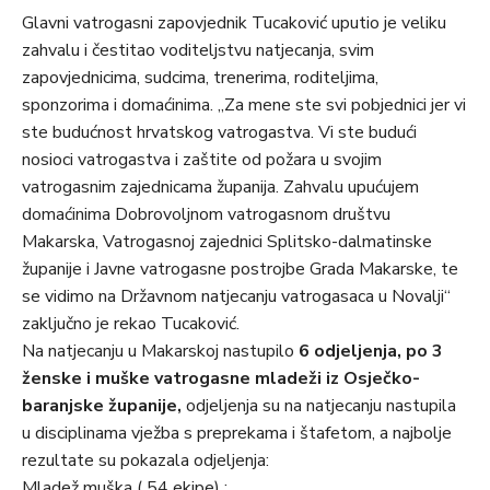
Glavni vatrogasni zapovjednik Tucaković uputio je veliku
zahvalu i čestitao voditeljstvu natjecanja, svim
zapovjednicima, sudcima, trenerima, roditeljima,
sponzorima i domaćinima. „Za mene ste svi pobjednici jer vi
ste budućnost hrvatskog vatrogastva. Vi ste budući
nosioci vatrogastva i zaštite od požara u svojim
vatrogasnim zajednicama županija. Zahvalu upućujem
domaćinima Dobrovoljnom vatrogasnom društvu
Makarska, Vatrogasnoj zajednici Splitsko-dalmatinske
županije i Javne vatrogasne postrojbe Grada Makarske, te
se vidimo na Državnom natjecanju vatrogasaca u Novalji“
zaključno je rekao Tucaković.
Na natjecanju u Makarskoj nastupilo
6 odjeljenja, po 3
ženske i muške vatrogasne mladeži iz Osječko-
baranjske županije,
odjeljenja su na natjecanju nastupila
u disciplinama vježba s preprekama i štafetom, a najbolje
rezultate su pokazala odjeljenja:
Mladež muška ( 54 ekipe) :