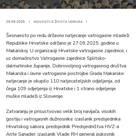
29.09.2025.
|
NOVOSTI IZ ŽIVOTA UDRUGA
|
Šesnaesto po redu državno natjecanje vatrogasne mladeži
Republike Hrvatske održano je 27.09.2025. godine u
Makarskoj. U organizaciji Hrvatske vatrogasne zajednice, i
uz domaćinstvo Vatrogasne zajednice Splitsko-
dalmatinske županije, Dobrovoljnog vatrogasnog društva
Makarska i Javne vatrogasne postrojbe Grada Makarske
natjecanje je okupilo 110 natjecateljskih odjeljenja, od
čega 109 odjeljenja iz Hrvatske i 1 strano odjeljenje
muške mladeži iz Slovenije.
Zatvaranju je prisustvovao velik broj navijača, visokih
gostiju i vatrogasnih dužnosnika: izaslanik predsjednika
Hrvatskog sabora, predsjednik Predsjedništva HVZ-a
Ante Sanader, izaslanik Vlade RH general pukovnik