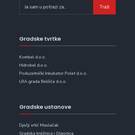
Search
Traži
for:
Gradske tvrtke
Kombel d.o.o.
Hidrobel d.o.o.
Poduzetnički Inkubator Polet d.o.o.
LRA grada Belišća d.o.o.
Gradske ustanove
Dječji vrtić Maslačak
Gradska knjižnica i čitaonica