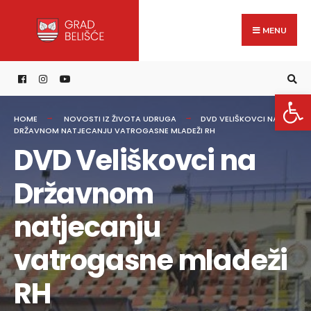
Search
content
Skip
for:
to
MENU
content
Open 
HOME
NOVOSTI IZ ŽIVOTA UDRUGA
DVD VELIŠKOVCI NA
DRŽAVNOM NATJECANJU VATROGASNE MLADEŽI RH
DVD Veliškovci na
Državnom
natjecanju
vatrogasne mladeži
RH