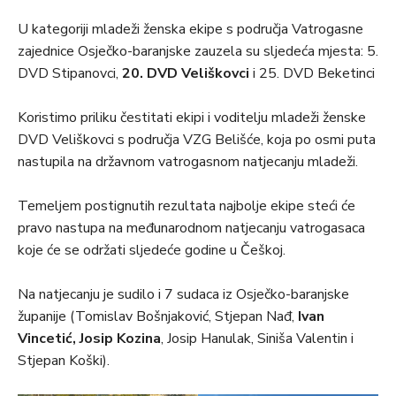
U kategoriji mladeži ženska ekipe s područja Vatrogasne
zajednice Osječko-baranjske zauzela su sljedeća mjesta: 5.
DVD Stipanovci,
20. DVD Veliškovci
i 25. DVD Beketinci
Koristimo priliku čestitati ekipi i voditelju mladeži ženske
DVD Veliškovci s područja VZG Belišće, koja po osmi puta
nastupila na državnom vatrogasnom natjecanju mladeži.
Temeljem postignutih rezultata najbolje ekipe steći će
pravo nastupa na međunarodnom natjecanju vatrogasaca
koje će se održati sljedeće godine u Češkoj.
Na natjecanju je sudilo i 7 sudaca iz Osječko-baranjske
županije (Tomislav Bošnjaković, Stjepan Nađ,
Ivan
Vincetić, Josip Kozina
, Josip Hanulak, Siniša Valentin i
Stjepan Koški).