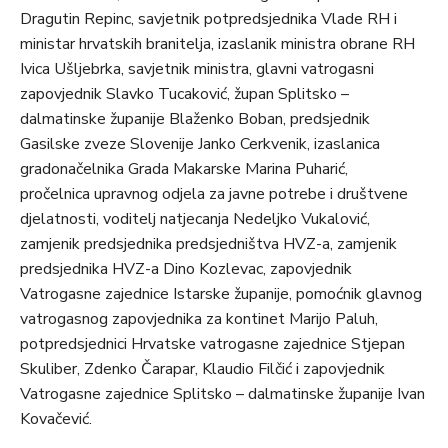
Dragutin Repinc, savjetnik potpredsjednika Vlade RH i
ministar hrvatskih branitelja, izaslanik ministra obrane RH
Ivica Ušljebrka, savjetnik ministra, glavni vatrogasni
zapovjednik Slavko Tucaković, župan Splitsko –
dalmatinske županije Blaženko Boban, predsjednik
Gasilske zveze Slovenije Janko Cerkvenik, izaslanica
gradonačelnika Grada Makarske Marina Puharić,
pročelnica upravnog odjela za javne potrebe i društvene
djelatnosti, voditelj natjecanja Nedeljko Vukalović,
zamjenik predsjednika predsjedništva HVZ-a, zamjenik
predsjednika HVZ-a Dino Kozlevac, zapovjednik
Vatrogasne zajednice Istarske županije, pomoćnik glavnog
vatrogasnog zapovjednika za kontinet Marijo Paluh,
potpredsjednici Hrvatske vatrogasne zajednice Stjepan
Skuliber, Zdenko Čarapar, Klaudio Filčić i zapovjednik
Vatrogasne zajednice Splitsko – dalmatinske županije Ivan
Kovačević.