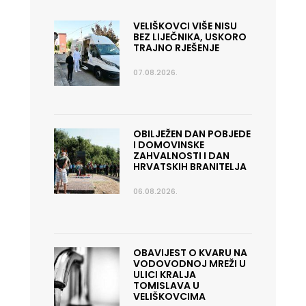
VELIŠKOVCI VIŠE NISU
BEZ LIJEČNIKA, USKORO
TRAJNO RJEŠENJE
07.08.2026.
OBILJEŽEN DAN POBJEDE
I DOMOVINSKE
ZAHVALNOSTI I DAN
HRVATSKIH BRANITELJA
06.08.2026.
OBAVIJEST O KVARU NA
VODOVODNOJ MREŽI U
ULICI KRALJA
TOMISLAVA U
VELIŠKOVCIMA