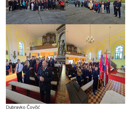
Dubravko Čovčić