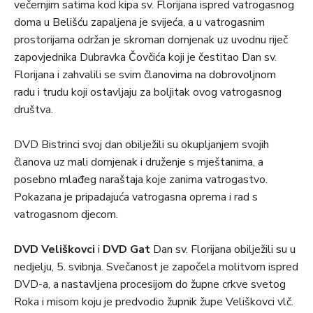
večernjim satima kod kipa sv. Florijana ispred vatrogasnog
doma u Belišću zapaljena je svijeća, a u vatrogasnim
prostorijama održan je skroman domjenak uz uvodnu riječ
zapovjednika Dubravka Čovčića koji je čestitao Dan sv.
Florijana i zahvalili se svim članovima na dobrovoljnom
radu i trudu koji ostavljaju za boljitak ovog vatrogasnog
društva.
DVD Bistrinci svoj dan obilježili su okupljanjem svojih
članova uz mali domjenak i druženje s mještanima, a
posebno mlađeg naraštaja koje zanima vatrogastvo.
Pokazana je pripadajuća vatrogasna oprema i rad s
vatrogasnom djecom.
DVD Veliškovci
i
DVD Gat
Dan sv. Florijana obilježili su u
nedjelju, 5. svibnja. Svečanost je započela molitvom ispred
DVD-a, a nastavljena procesijom do župne crkve svetog
Roka i misom koju je predvodio župnik župe Veliškovci vlč.