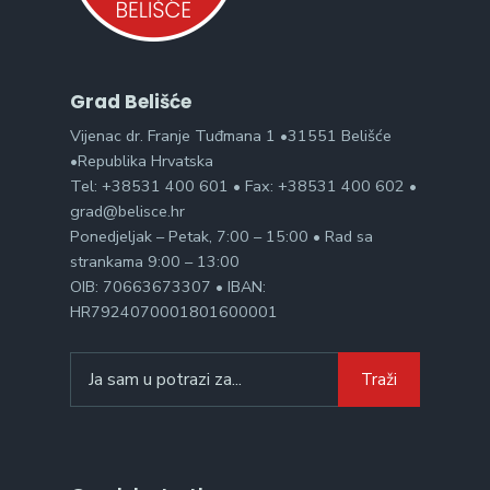
Grad Belišće
Vijenac dr. Franje Tuđmana 1 •31551 Belišće
•Republika Hrvatska
Tel: +38531 400 601 • Fax: +38531 400 602 •
grad@belisce.hr
Ponedjeljak – Petak, 7:00 – 15:00 • Rad sa
strankama 9:00 – 13:00
OIB: 70663673307 • IBAN:
HR7924070001801600001
Search
Traži
for: