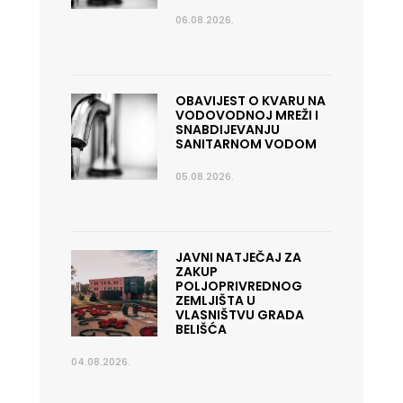
06.08.2026.
OBAVIJEST O KVARU NA
VODOVODNOJ MREŽI I
SNABDIJEVANJU
SANITARNOM VODOM
05.08.2026.
JAVNI NATJEČAJ ZA
ZAKUP
POLJOPRIVREDNOG
ZEMLJIŠTA U
VLASNIŠTVU GRADA
BELIŠĆA
04.08.2026.