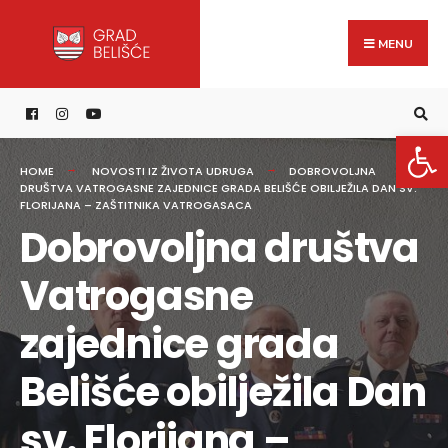
Search
content
Skip
for:
to
MENU
content
Open 
HOME
NOVOSTI IZ ŽIVOTA UDRUGA
DOBROVOLJNA
DRUŠTVA VATROGASNE ZAJEDNICE GRADA BELIŠĆE OBILJEŽILA DAN SV.
FLORIJANA – ZAŠTITNIKA VATROGASACA
Dobrovoljna društva
Vatrogasne
zajednice grada
Belišće obilježila Dan
sv. Florijana –