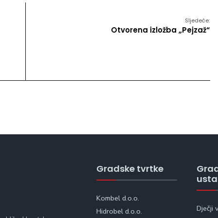
Sljedeće:
Otvorena izložba „Pejzaž“
Gradske tvrtke
Gra
ust
Kombel d.o.o.
Dječji 
Hidrobel d.o.o.