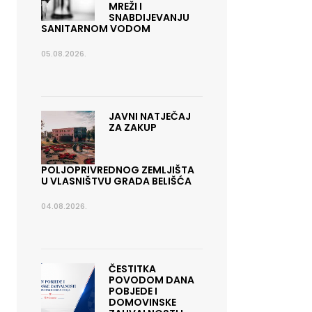
MREŽI I
SNABDIJEVANJU
SANITARNOM VODOM
05.08.2026.
JAVNI NATJEČAJ
ZA ZAKUP
POLJOPRIVREDNOG ZEMLJIŠTA
U VLASNIŠTVU GRADA BELIŠĆA
04.08.2026.
ČESTITKA
POVODOM DANA
POBJEDE I
DOMOVINSKE