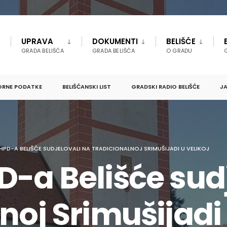
UPRAVA
DOKUMENTI
BELIŠĆE
GRADA BELIŠĆA
GRADA BELIŠĆA
O GRADU
ORNE PODATKE
BELIŠĆANSKI LIST
GRADSKI RADIO BELIŠĆE
JA
HPD-A BELIŠĆE SUDJELOVALI NA TRADICIONALNOJ SRIMUŠIJADI U VELIKOJ
D-a Belišće sud
noj Srimušijadi 