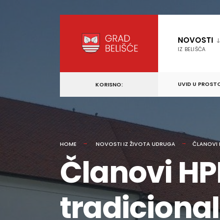
content
Skip
to
NOVOSTI
content
IZ BELIŠĆA
UVID U PROST
KORISNO:
HOME
NOVOSTI IZ ŽIVOTA UDRUGA
ČLANOVI 
Članovi HP
tradicional