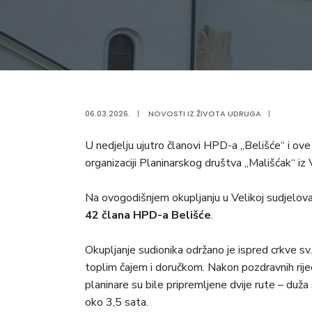
06.03.2026.
|
NOVOSTI IZ ŽIVOTA UDRUGA
|
U nedjelju ujutro članovi HPD-a „Belišće“ i ove
organizaciji Planinarskog društva „Mališćak“ iz 
Na ovogodišnjem okupljanju u Velikoj sudjeloval
42 člana HPD-a Belišće
.
Okupljanje sudionika održano je ispred crkve sv
toplim čajem i doručkom. Nakon pozdravnih riječ
planinare su bile pripremljene dvije rute – duža
oko 3,5 sata.