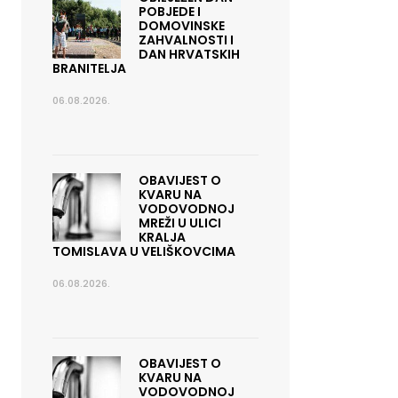
POBJEDE I
DOMOVINSKE
ZAHVALNOSTI I
DAN HRVATSKIH
BRANITELJA
06.08.2026.
OBAVIJEST O
KVARU NA
VODOVODNOJ
MREŽI U ULICI
KRALJA
TOMISLAVA U VELIŠKOVCIMA
06.08.2026.
OBAVIJEST O
KVARU NA
VODOVODNOJ