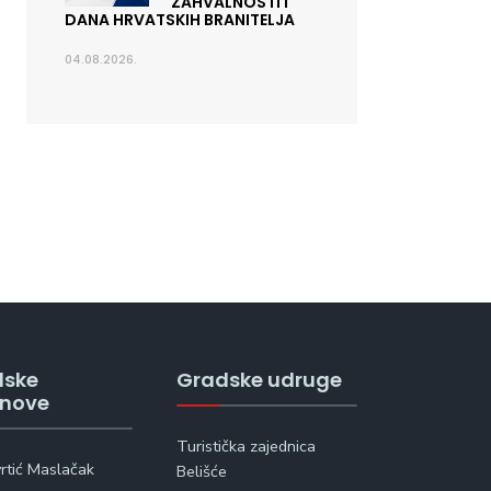
ZAHVALNOSTI I
DANA HRVATSKIH BRANITELJA
04.08.2026.
dske
Gradske udruge
anove
Turistička zajednica
vrtić Maslačak
Belišće