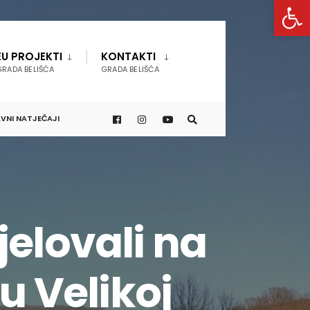
Open 
EU PROJEKTI
KONTAKTI
GRADA BELIŠĆA
GRADA BELIŠĆA
VNI NATJEČAJI
jelovali na
u Velikoj