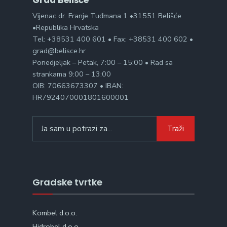
Grad Belišće
Vijenac dr. Franje Tuđmana 1 •31551 Belišće
•Republika Hrvatska
Tel: +38531 400 601 • Fax: +38531 400 602 •
grad@belisce.hr
Ponedjeljak – Petak, 7:00 – 15:00 • Rad sa
strankama 9:00 – 13:00
OIB: 70663673307 • IBAN:
HR7924070001801600001
Search
Traži
for:
Gradske tvrtke
Kombel d.o.o.
Hidrobel d.o.o.