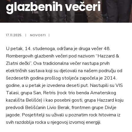
glazbenih večeri
17.11.2025.
|
NOVOSTI
|
U petak, 14. studenoga, održana je druga večer 48.
Rombergovih glazbenih večeri pod nazivom “Hazzard &
Zlatni dečki”. Ova tradicionalna večer nastupa prvih
električnih sastava koji su djelovali na našem području od
šezdesetih godina prošlog stoljeća započela je 2014.
godine, a u petak je izvedena deseti put. Nastupili su VIS
Talasi, grupa San, Retris (rock trio benda Amaterskog
kazališta Belišće) i kao posebni gosti, grupa Hazzard koju
predvodi Belišćanin Livio Berak, frontmen grupe Divlje
jagode. Posjetitelji su uživali u poznatim rock hitovima iz
svih razdoblja rocka u njegovoj izvornoj energiji.