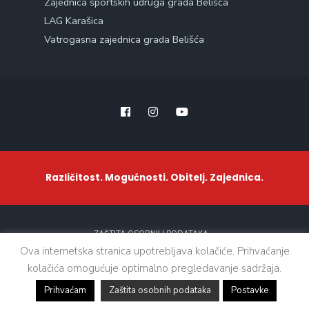
Zajednica športskih udruga grada Belišća
LAG Karašica
Vatrogasna zajednica grada Belišća
Različitost. Mogućnosti. Obitelj. Zajednica.
ZAŠTITA OSOBNIH PODATAKA
Ova internetska stranica upotrebljava kolačiće. Prihvaćanje
kolačića omogućuje optimalno pregledavanje sadržaja.
Sva prava zadržana. © 2021 - Grad Belišće
Prihvaćam
Zaštita osobnih podataka
Postavke