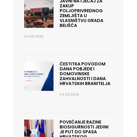
JAVNI NATJEČAJ ZA
ZAKUP
POLJOPRIVREDNOG
ZEMLJIŠTA U
VLASNIŠTVU GRADA
BELIŠĆA
04.08.2026.
ČESTITKA POVODOM
DANA POBJEDE I
DOMOVINSKE
ZAHVALNOSTI I DANA
HRVATSKIH BRANITELJA
04.08.2026.
POVEĆANJE RAZINE
BIOSIGURNOSTI JEDINI
JE PUT DO SPASA
HRVATSKOG