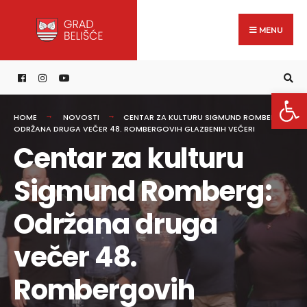
Search
content
Skip
for:
to
MENU
content
Open 
HOME
NOVOSTI
CENTAR ZA KULTURU SIGMUND ROMBERG:
ODRŽANA DRUGA VEČER 48. ROMBERGOVIH GLAZBENIH VEČERI
Centar za kulturu
Sigmund Romberg:
Održana druga
večer 48.
Rombergovih