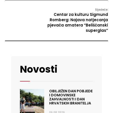
Sljedeće:
Centar za kulturu Sigmund
Romberg: Najava natjecanja
pjevača amatera “Belišćanski
superglas”
Novosti
OBILJEŽEN DAN POBJEDE
I DOMOVINSKE
ZAHVALNOSTI I DAN
HRVATSKIH BRANITELJA
06.08.2026.