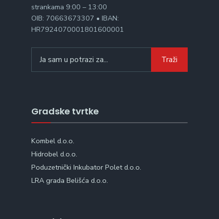
strankama 9:00 – 13:00
OIB: 70663673307 • IBAN:
HR7924070001801600001
Search
Traži
for:
Gradske tvrtke
Kombel d.o.o.
Hidrobel d.o.o.
Poduzetnički Inkubator Polet d.o.o.
LRA grada Belišća d.o.o.