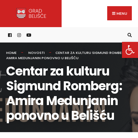
Search
content
Skip
for:
to
MENU
content
Open 
HOME
NOVOSTI
CENTAR ZA KULTURU SIGMUND ROMBERG:
AMIRA MEDUNJANIN PONOVNO U BELIŠĆU
Centar za kulturu
Sigmund Romberg:
Amira Medunjanin
ponovno u Belišću