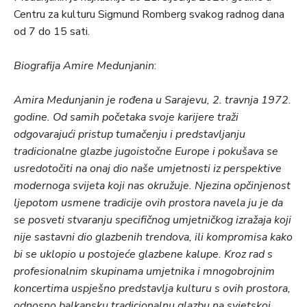
Centru za kulturu Sigmund Romberg svakog radnog dana
od 7 do 15 sati.
Biografija Amire Medunjanin
:
Amira Medunjanin je rođena u Sarajevu, 2. travnja 1972.
godine. Od samih početaka svoje karijere traži
odgovarajući pristup tumačenju i predstavljanju
tradicionalne glazbe jugoistočne Europe i pokušava se
usredotočiti na onaj dio naše umjetnosti iz perspektive
modernoga svijeta koji nas okružuje. Njezina opčinjenost
ljepotom usmene tradicije ovih prostora navela ju je da
se posveti stvaranju specifičnog umjetničkog izražaja koji
nije sastavni dio glazbenih trendova, ili kompromisa kako
bi se uklopio u postojeće glazbene kalupe. Kroz rad s
profesionalnim skupinama umjetnika i mnogobrojnim
koncertima uspješno predstavlja kulturu s ovih prostora,
odnosno balkansku tradicionalnu glazbu na svjetskoj