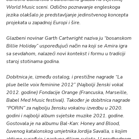
World Music sceni. Odlično poznavanje engleskoga
jezika olakšalo je predstavljanje jedinstvenog koncepta
projekata u zapadnoj Europi i šire.
Glazbeni novinar Garth Cartwright naziva ju “bosanskom
Billie Holiday” uspoređujući način na koji se Amira igra
sa sevdahom, nalazeći novi kontekst i formu u tradiciji
staroj stotinama godina.
Dobitnica je, između ostalog, i prestižne nagrade “La
plue belle voix feminine 2012” (Najbolji ženski vokal
2012. godine) Fondacije Orange (Francuska, Marseille,
Babel Med Music festival). Također je dobitnica nagrade
“PORIN” za najbolju žensku vokalnu izvedbu u 2020.
godini i najbolji album svjetske muzike 2021. godine.
Gostovala je na albumu Bal-Kan: Honey and Blood,
čuvenog katalonskog umjetnika Jordija Savalla, s kojim