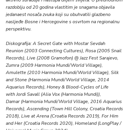
aktivno surađuje i nastupa diljem svijeta. U predhodnom
razdoblju od 20 godina vlastitim je snagama objavila
jedanaest nosača zvuka koji su obuhvatili glazbeno
nasljeđe Bosne i Hercegovine s osvrtom na regionalnu
perspektivu.
Diskografija: A Secret Gate with Mostar Sevdah
Reunion (2003 Connecting Cultures), Rosa (2005 Snail
Records), Live (2008 Gramofon) @ Jazz Fest Sarajevo,
Zumra (2009 Harmonia Mundi/World Village),
Amulette (2010 Harmonia Mundi/World Village), Silk
and Stone (Harmonia Mundi/World Village, 2014
Aquarius Records), Honey & Blood-Cycles of Life
with Jordi Savall (Alia Vox (Harmonia Mundi)),
Damar (Harmonia Mundi/World Village, 2016 Aquarius
Records), Ascending (Town Hill Colony, Croatia Records
2018), Live at Arena (Croatia Records 2019), For Him
and Her (Croatia Records 2020), Homeland (LongPlay /