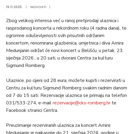
19.11.2025.
|
NOVOSTI
|
Zbog velikog interesa već u ranoj pretprodaji ulaznica i
rasprodanog koncerta u rekordnom roku (4 radna dana), te
ogromne oduševljenosti svih prisutnih održanim
koncertom, renomirana glazbenica, umjetnica i diva Amira
Medunjanin održat će novi koncert u Belišću, u petak, 23.
siječnja 2026., u 20 sati, u dvorani Centra za kulturu
Sigmund Romberg.
Ulaznice, po cijeni od 28 eura, možete kupiti i rezervirati u
Centru za kulturu Sigmund Romberg svakim radnim danom
od 7 do 15 sati. Rezervacije ulaznica se primaju na telefon
031/533-274, e-mail
rezervacije@cks-romberg.hr
te
Facebook stranici Centra.
Preuzimanje rezerviranih ulaznica za koncert Amire
Medunjanin je najkasnije do 21. siječnja 2026. godine u