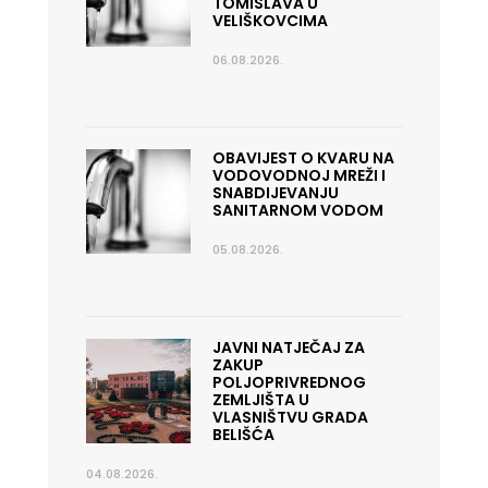
TOMISLAVA U
VELIŠKOVCIMA
06.08.2026.
OBAVIJEST O KVARU NA
VODOVODNOJ MREŽI I
SNABDIJEVANJU
SANITARNOM VODOM
05.08.2026.
JAVNI NATJEČAJ ZA
ZAKUP
POLJOPRIVREDNOG
ZEMLJIŠTA U
VLASNIŠTVU GRADA
BELIŠĆA
04.08.2026.