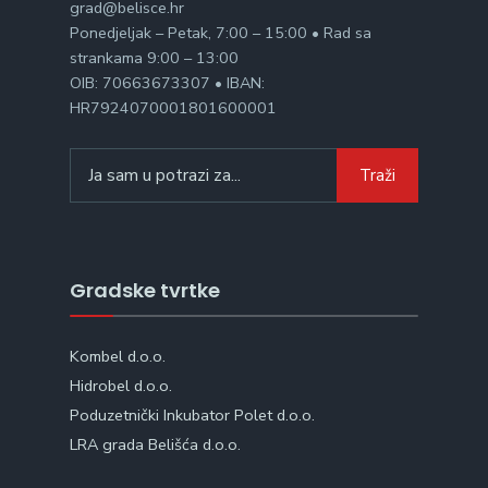
grad@belisce.hr
Ponedjeljak – Petak, 7:00 – 15:00 • Rad sa
strankama 9:00 – 13:00
OIB: 70663673307 • IBAN:
HR7924070001801600001
Traži
Gradske tvrtke
Kombel d.o.o.
Hidrobel d.o.o.
Poduzetnički Inkubator Polet d.o.o.
LRA grada Belišća d.o.o.