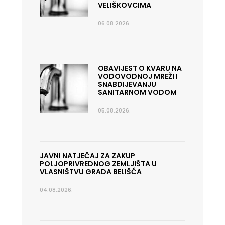
VELIŠKOVCIMA
06.08.2026.
OBAVIJEST O KVARU NA
VODOVODNOJ MREŽI I
SNABDIJEVANJU
SANITARNOM VODOM
05.08.2026.
JAVNI NATJEČAJ ZA ZAKUP
POLJOPRIVREDNOG ZEMLJIŠTA U
VLASNIŠTVU GRADA BELIŠĆA
04.08.2026.