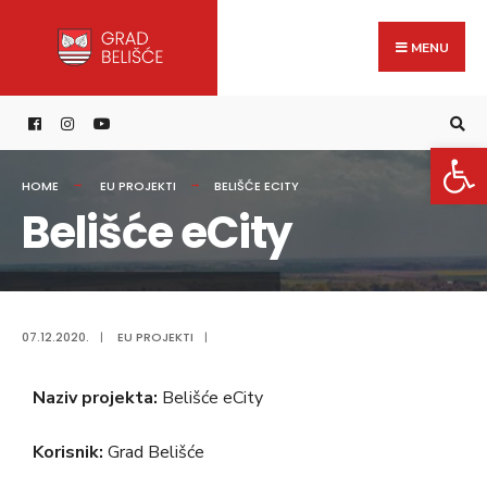
content
MENU
Open 
HOME
EU PROJEKTI
BELIŠĆE ECITY
Belišće eCity
07.12.2020.
|
EU PROJEKTI
|
Naziv projekta:
Belišće eCity
Korisnik:
Grad Belišće