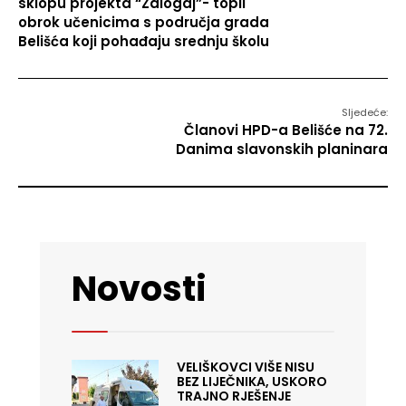
sklopu projekta “Zalogaj”- topli
obrok učenicima s područja grada
Belišća koji pohađaju srednju školu
Sljedeće:
Članovi HPD-a Belišće na 72.
Danima slavonskih planinara
Novosti
VELIŠKOVCI VIŠE NISU
BEZ LIJEČNIKA, USKORO
TRAJNO RJEŠENJE