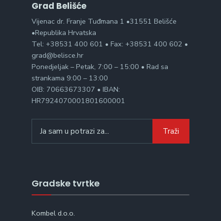
Grad Belišće
Vijenac dr. Franje Tuđmana 1 •31551 Belišće
•Republika Hrvatska
Tel: +38531 400 601 • Fax: +38531 400 602 •
grad@belisce.hr
Ponedjeljak – Petak, 7:00 – 15:00 • Rad sa
strankama 9:00 – 13:00
OIB: 70663673307 • IBAN:
HR7924070001801600001
Search
Traži
for:
Gradske tvrtke
Kombel d.o.o.