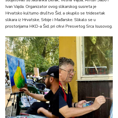
sudjelovali su Jadranka Berak, Vesna Vajda, Antun Sabo i
Ivan Vajda. Organizator ovog slikarskog susreta je
Hrvatsko kulturno društvo Šid, a okupilo se tridesetak
slikara iz Hrvatske, Srbije i Mađarske. Slikalo se u
prostorijama HKD-a Šid, pri crkvi Presvetog Srca Isusovog.