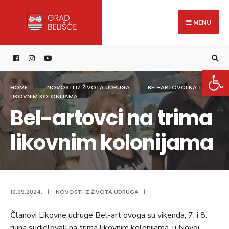
Search
content
Skip
for:
to
MENU
content
Open 
HOME
NOVOSTI IZ ŽIVOTA UDRUGA
BEL-ARTOVCI NA TRIMA
LIKOVNIM KOLONIJAMA
Bel-artovci na trima
likovnim kolonijama
10.09.2024.
|
NOVOSTI IZ ŽIVOTA UDRUGA
|
Članovi Likovne udruge Bel-art ovoga su vikenda, 7. i 8.
rujna sudjelovali na trima likovnim kolonijama, u Novoj