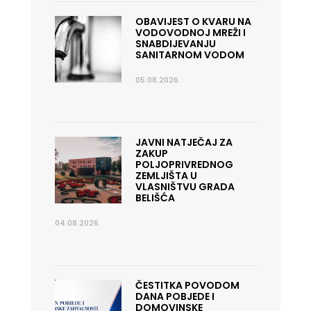
OBAVIJEST O KVARU NA
VODOVODNOJ MREŽI I
SNABDIJEVANJU
SANITARNOM VODOM
05.08.2026.
JAVNI NATJEČAJ ZA
ZAKUP
POLJOPRIVREDNOG
ZEMLJIŠTA U
VLASNIŠTVU GRADA
BELIŠĆA
04.08.2026.
ČESTITKA POVODOM
DANA POBJEDE I
DOMOVINSKE