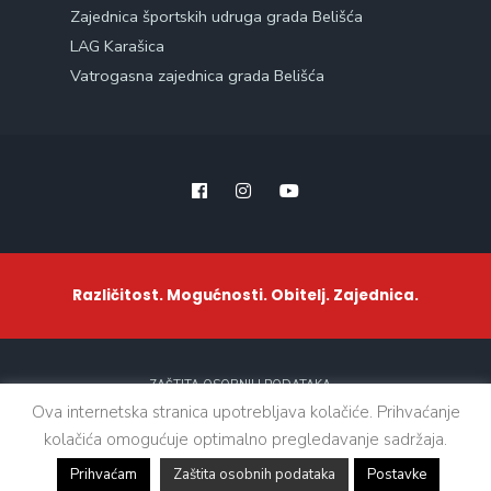
Zajednica športskih udruga grada Belišća
LAG Karašica
Vatrogasna zajednica grada Belišća
Različitost. Mogućnosti. Obitelj. Zajednica.
ZAŠTITA OSOBNIH PODATAKA
Ova internetska stranica upotrebljava kolačiće. Prihvaćanje
kolačića omogućuje optimalno pregledavanje sadržaja.
Sva prava zadržana. © 2021 - Grad Belišće
Prihvaćam
Zaštita osobnih podataka
Postavke