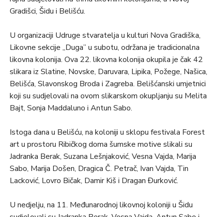
Gradišci, Šidu i Belišću.
U organizaciji Udruge stvaratelja u kulturi Nova Gradiška,
Likovne sekcije „Duga” u subotu, održana je tradicionalna
likovna kolonija. Ova 22. likovna kolonija okupila je čak 42
slikara iz Slatine, Novske, Daruvara, Lipika, Požege, Našica,
Belišća, Slavonskog Broda i Zagreba. Belišćanski umjetnici
koji su sudjelovali na ovom slikarskom okupljanju su Melita
Bajt, Sonja Maddaluno i Antun Sabo.
Istoga dana u Belišću, na koloniji u sklopu festivala Forest
art u prostoru Ribičkog doma šumske motive slikali su
Jadranka Berak, Suzana Lešnjaković, Vesna Vajda, Marija
Sabo, Marija Došen, Dragica Č. Petrač, Ivan Vajda, Tin
Lacković, Lovro Bičak, Damir Kiš i Dragan Đurković.
U nedjelju, na 11. Međunarodnoj likovnoj koloniji u Šidu