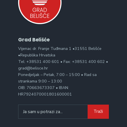
Grad Belišće
Vijenac dr. Franje Tuđmana 1 •31551 Belišće
•Republika Hrvatska
Tel: +38531 400 601 • Fax: +38531 400 602 •
grad@belisce.hr
Ponedjeljak – Petak, 7:00 – 15:00 • Rad sa
strankama 9:00 – 13:00
OIB: 70663673307 • IBAN:
HR7924070001801600001
Search
Traži
for: