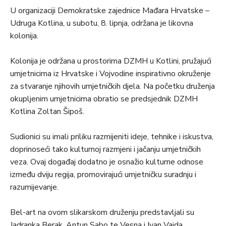
U organizaciji Demokratske zajednice Mađara Hrvatske –
Udruga Kotlina, u subotu, 8. lipnja, održana je likovna
kolonija.
Kolonija je održana u prostorima DZMH u Kotlini, pružajući
umjetnicima iz Hrvatske i Vojvodine inspirativno okruženje
za stvaranje njihovih umjetničkih djela. Na početku druženja
okupljenim umjetnicima obratio se predsjednik DZMH
Kotlina Zoltan Šipoš.
Sudionici su imali priliku razmijeniti ideje, tehnike i iskustva,
doprinoseći tako kulturnoj razmjeni i jačanju umjetničkih
veza. Ovaj događaj dodatno je osnažio kulturne odnose
između dviju regija, promovirajući umjetničku suradnju i
razumijevanje.
Bel-art na ovom slikarskom druženju predstavljali su
Jadranka Berak, Antun Sabo te Vesna i Ivan Vajda.