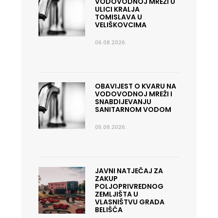
VODOVODNOJ MREŽI U
ULICI KRALJA
TOMISLAVA U
VELIŠKOVCIMA
06.08.2026.
OBAVIJEST O KVARU NA
VODOVODNOJ MREŽI I
SNABDIJEVANJU
SANITARNOM VODOM
05.08.2026.
JAVNI NATJEČAJ ZA
ZAKUP
POLJOPRIVREDNOG
ZEMLJIŠTA U
VLASNIŠTVU GRADA
BELIŠĆA