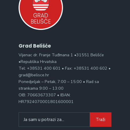
Grad Belišće
Vijenac dr. Franje Tuđmana 1 •31551 Belišće
•Republika Hrvatska
Tel: +38531 400 601 • Fax: +38531 400 602 •
grad@belisce.hr
Ponedjeljak – Petak, 7:00 – 15:00 • Rad sa
strankama 9:00 – 13:00
OIB: 70663673307 • IBAN:
HR7924070001801600001
Search
Traži
for: