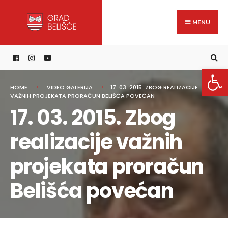
Search
content
Skip
for:
to
MENU
content
Open 
HOME
VIDEO GALERIJA
17. 03. 2015. ZBOG REALIZACIJE
VAŽNIH PROJEKATA PRORAČUN BELIŠĆA POVEĆAN
17. 03. 2015. Zbog
realizacije važnih
projekata proračun
Belišća povećan