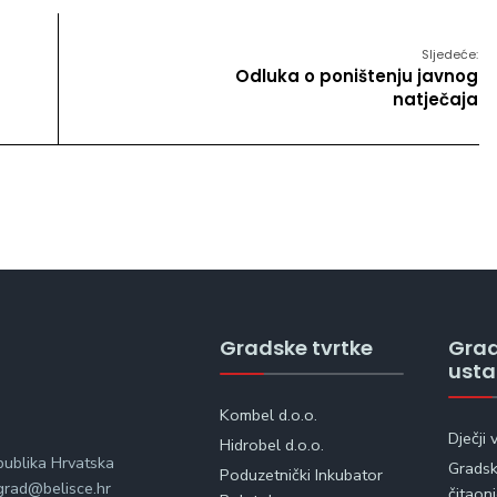
Sljedeće:
Odluka o poništenju javnog
natječaja
Gradske tvrtke
Gra
ust
Kombel d.o.o.
Dječji 
Hidrobel d.o.o.
publika Hrvatska
Gradska
Poduzetnički Inkubator
rad@belisce.hr
čitaon