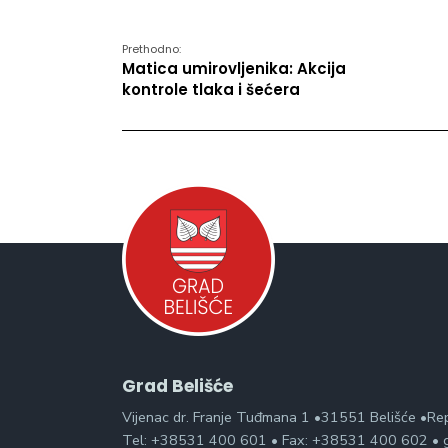
Prethodno:
Matica umirovljenika: Akcija
kontrole tlaka i šećera
Grad Belišće
Vijenac dr. Franje Tuđmana 1 •31551 Belišće •Re
Tel: +38531 400 601 • Fax: +38531 400 602 • g