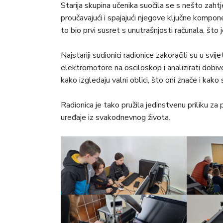
Starija skupina učenika suočila se s nešto zaht
proučavajući i spajajući njegove ključne kompo
to bio prvi susret s unutrašnjosti računala, što 
Najstariji sudionici radionice zakoračili su u svij
elektromotore na osciloskop i analizirati dobiv
kako izgledaju valni oblici, što oni znače i kako
Radionica je tako pružila jedinstvenu priliku za
uređaje iz svakodnevnog života.