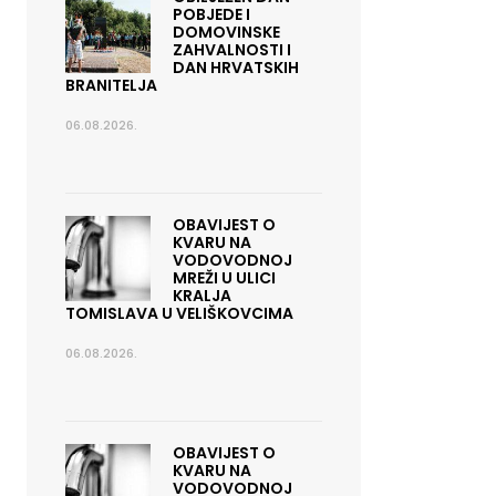
POBJEDE I
DOMOVINSKE
ZAHVALNOSTI I
DAN HRVATSKIH
BRANITELJA
06.08.2026.
OBAVIJEST O
KVARU NA
VODOVODNOJ
MREŽI U ULICI
KRALJA
TOMISLAVA U VELIŠKOVCIMA
06.08.2026.
OBAVIJEST O
KVARU NA
VODOVODNOJ