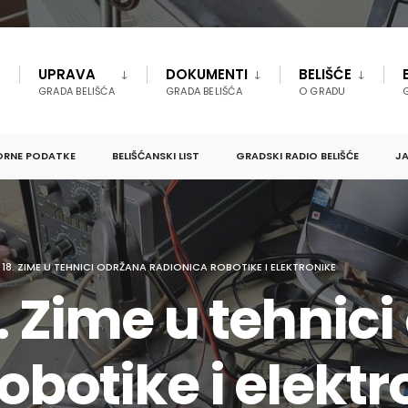
UPRAVA
DOKUMENTI
BELIŠĆE
GRADA BELIŠĆA
GRADA BELIŠĆA
O GRADU
ORNE PODATKE
BELIŠĆANSKI LIST
GRADSKI RADIO BELIŠĆE
JA
 18. ZIME U TEHNICI ODRŽANA RADIONICA ROBOTIKE I ELEKTRONIKE
. Zime u tehnic
obotike i elektr