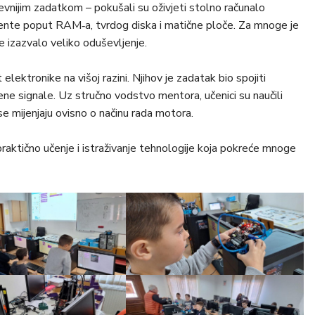
jevnijim zadatkom – pokušali su oživjeti stolno računalo
nente poput RAM‑a, tvrdog diska i matične ploče. Za mnoge je
je izazvalo veliko oduševljenje.
et elektronike na višoj razini. Njihov je zadatak bio spojiti
ene signale. Uz stručno vodstvo mentora, učenici su naučili
 se mijenjaju ovisno o načinu rada motora.
 praktično učenje i istraživanje tehnologije koja pokreće mnoge