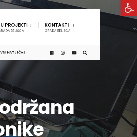
Open 
EU PROJEKTI
KONTAKTI
GRADA BELIŠĆA
GRADA BELIŠĆA
VNI NATJEČAJI
i održana
onike