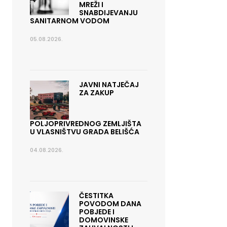
MREŽI I
SNABDIJEVANJU
SANITARNOM VODOM
05.08.2026.
JAVNI NATJEČAJ
ZA ZAKUP
POLJOPRIVREDNOG ZEMLJIŠTA
U VLASNIŠTVU GRADA BELIŠĆA
04.08.2026.
ČESTITKA
POVODOM DANA
POBJEDE I
DOMOVINSKE