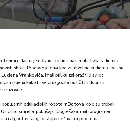
u tehnici
, danas je održana dinamična i edukativna radionica
novnih škola. Program je privukao znatiželjne sudionike koji su,
i
Luciana Vrankovića
, imali priliku zakoračiti u svijet
vo osmišljena kako bi se prilagodila različitim dobnim
 i izazovne.
u popularnih edukacijskih robota
mBotova
, koje su trebali
 Uz puno smijeha, pokušaja i pogrešaka, mali programeri
anja i algoritamskog pristupa rješavanju problema.