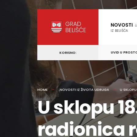
content
Skip
to
NOVOSTI
content
IZ BELIŠĆA
UVID U PROST
KORISNO:
HOME
NOVOSTI IZ ŽIVOTA UDRUGA
U SKLOPU
U sklopu 18
radionica r