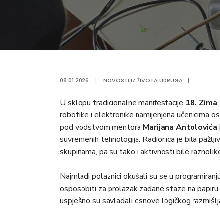
08.01.2026.
|
NOVOSTI IZ ŽIVOTA UDRUGA
|
U sklopu tradicionalne manifestacije
18. Zima 
robotike i elektronike namijenjena učenicima os
pod vodstvom mentora
Marijana Antolovića
suvremenih tehnologija. Radionica je bila pažlji
skupinama, pa su tako i aktivnosti bile raznolike
Najmlađi polaznici okušali su se u programiranj
osposobiti za prolazak zadane staze na papiru.
uspješno su savladali osnove logičkog razmišlj