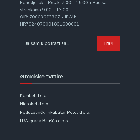
Ponedjeljak – Petak, 7:00 – 15:00 • Rad sa
strankama 9:00 – 13:00
OIB: 70663673307 • IBAN:
HR7924070001801600001
Search
Traži
for:
Gradske tvrtke
Kombel d.o.o.
Hidrobel d.o.o.
Poduzetnički Inkubator Polet d.o.o.
LRA grada Belišća d.o.o.