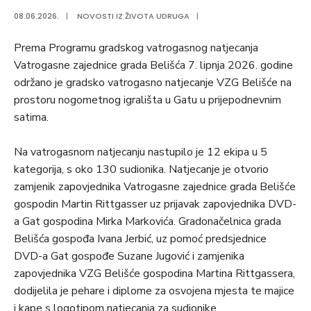
08.06.2026.
|
NOVOSTI IZ ŽIVOTA UDRUGA
|
Prema Programu gradskog vatrogasnog natjecanja
Vatrogasne zajednice grada Belišća 7. lipnja 2026. godine
održano je gradsko vatrogasno natjecanje VZG Belišće na
prostoru nogometnog igrališta u Gatu u prijepodnevnim
satima.
Na vatrogasnom natjecanju nastupilo je 12 ekipa u 5
kategorija, s oko 130 sudionika. Natjecanje je otvorio
zamjenik zapovjednika Vatrogasne zajednice grada Belišće
gospodin Martin Rittgasser uz prijavak zapovjednika DVD-
a Gat gospodina Mirka Markovića. Gradonačelnica grada
Belišća gospođa Ivana Jerbić, uz pomoć predsjednice
DVD-a Gat gospođe Suzane Jugović i zamjenika
zapovjednika VZG Belišće gospodina Martina Rittgassera,
dodijelila je pehare i diplome za osvojena mjesta te majice
i kape s logotipom natjecanja za sudionike.