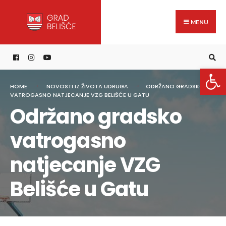
Search
content
Skip
for:
to
MENU
content
Open 
HOME
NOVOSTI IZ ŽIVOTA UDRUGA
ODRŽANO GRADSKO
VATROGASNO NATJECANJE VZG BELIŠĆE U GATU
Održano gradsko
vatrogasno
natjecanje VZG
Belišće u Gatu