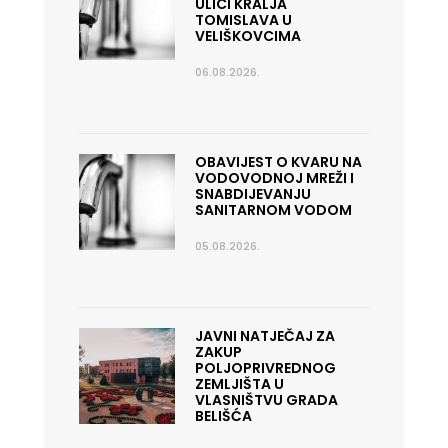
ULICI KRALJA
TOMISLAVA U
VELIŠKOVCIMA
06.08.2026.
OBAVIJEST O KVARU NA
VODOVODNOJ MREŽI I
SNABDIJEVANJU
SANITARNOM VODOM
05.08.2026.
JAVNI NATJEČAJ ZA
ZAKUP
POLJOPRIVREDNOG
ZEMLJIŠTA U
VLASNIŠTVU GRADA
BELIŠĆA