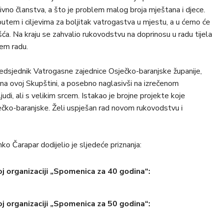
ivno članstva, a što je problem malog broja mještana i djece.
utem i ciljevima za boljitak vatrogastva u mjestu, a u ćemo će
ća. Na kraju se zahvalio rukovodstvu na doprinosu u radu tijela
em radu.
edsjednik Vatrogasne zajednice Osječko-baranjske županije,
an na ovoj Skupštini, a posebno naglasivši na izrečenom
udi, ali s velikim srcem. Istakao je brojne projekte koje
ečko-baranjske. Želi uspješan rad novom rukovodstvu i
o Čarapar dodijelio je sljedeće priznanja:
j organizaciji „Spomenica za 40 godina“:
j organizaciji „Spomenica za 50 godina“: