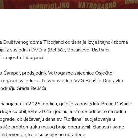
a Društvenog doma Tiborjanci održana je izvještajno-izborna
 iz susjednih DVD-a (Belišće, Bocanjevci, Bistrinci,
 iz mjesta Tiborjanci.
ko Ćarapar, predsjednik Vatrogasne zajednice Osječko-
atrogasne zajednice, te zapovjednik VZG Belišće Dubravko
području Grada Belišća.
financijama za 2025. godinu, gdje je zapovjednik Bruno Dušanić
ti koje su obilježile 2025. godinu, a što se odnosilo na radnu
 ograde, obilježavanju dana sv. Florijana i sudjelovanja u
 Ističe problematiku malog broja operativnih članova i same
 intervencije, koje su uspješno odrađene.