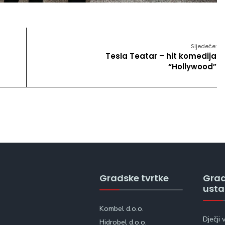
Sljedeće:
Tesla Teatar – hit komedija
“Hollywood”
Gradske tvrtke
Gra
ust
Kombel d.o.o.
Dječji 
Hidrobel d.o.o.