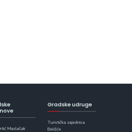
dske
Gradske udruge
anove
Turistička zajednica
vrtić Maslačak
Belišće