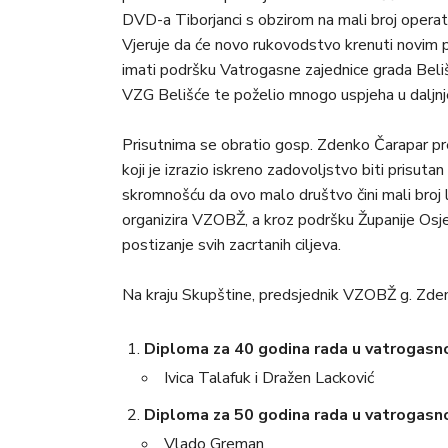
DVD-a Tiborjanci s obzirom na mali broj operat
Vjeruje da će novo rukovodstvo krenuti novim p
imati podršku Vatrogasne zajednice grada Beliš
VZG Belišće te poželio mnogo uspjeha u daljnj
Prisutnima se obratio gosp. Zdenko Čarapar pr
koji je izrazio iskreno zadovoljstvo biti prisut
skromnošću da ovo malo društvo čini mali broj lj
organizira VZOBŽ, a kroz podršku Županije Osj
postizanje svih zacrtanih ciljeva.
Na kraju Skupštine, predsjednik VZOBŽ g. Zdenk
Diploma za 40 godina rada u vatrogasno
Ivica Talafuk i Dražen Lacković
Diploma za 50 godina rada u vatrogasno
Vlado Greman