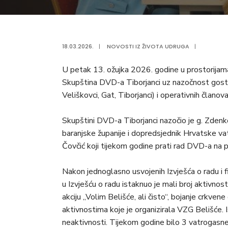
18.03.2026.
|
NOVOSTI IZ ŽIVOTA UDRUGA
|
U petak 13. ožujka 2026. godine u prostorijam
Skupština DVD-a Tiborjanci uz nazočnost gostiju
Veliškovci, Gat, Tiborjanci) i operativnih članova
Skupštini DVD-a Tiborjanci nazočio je g. Zden
baranjske županije i dopredsjednik Hrvatske v
Čovčić koji tijekom godine prati rad DVD-a na 
Nakon jednoglasno usvojenih Izvješća o radu i 
u Izvješću o radu istaknuo je mali broj aktivnos
akciju „Volim Belišće, ali čisto“, bojanje crkvene
aktivnostima koje je organizirala VZG Belišće.
neaktivnosti. Tijekom godine bilo 3 vatrogasne