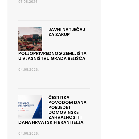
05.08.2026.
JAVNI NATJEČAJ
ZA ZAKUP
POLJOPRIVREDNOG ZEMLJIŠTA
U VLASNIŠTVU GRADA BELIŠĆA
04.08.2026.
ČESTITKA
POVODOM DANA
POBJEDE I
DOMOVINSKE
ZAHVALNOSTI I
DANA HRVATSKIH BRANITELJA
04.08.2026.