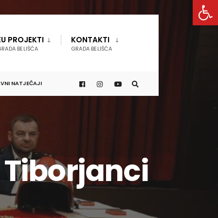
Open 
EU PROJEKTI
KONTAKTI
GRADA BELIŠĆA
GRADA BELIŠĆA
VNI NATJEČAJI
Tiborjanci