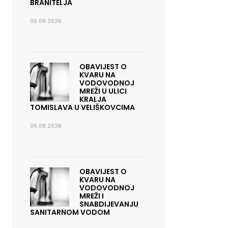
BRANITELJA
06.08.2026.
OBAVIJEST O
KVARU NA
VODOVODNOJ
MREŽI U ULICI
KRALJA
TOMISLAVA U VELIŠKOVCIMA
06.08.2026.
OBAVIJEST O
KVARU NA
VODOVODNOJ
MREŽI I
SNABDIJEVANJU
SANITARNOM VODOM