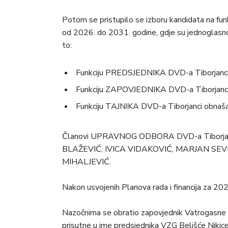
Potom se pristupilo se izboru kandidata na fun
od 2026. do 2031. godine, gdje su jednoglasno i
to:
Funkciju PREDSJEDNIKA DVD-a Tiborjanci
Funkciju ZAPOVJEDNIKA DVD-a Tiborjanci
Funkciju TAJNIKA DVD-a Tiborjanci obnaš
Članovi UPRAVNOG ODBORA DVD-a Tiborjanci 
BLAŽEVIĆ, IVICA VIDAKOVIĆ, MARJAN SE
MIHALJEVIĆ.
Nakon usvojenih Planova rada i financija za 202
Nazočnima se obratio zapovjednik Vatrogasne z
prisutne u ime predsjednika VZG Belišće Nikice