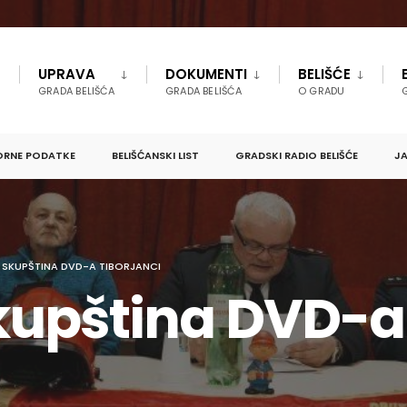
UPRAVA
DOKUMENTI
BELIŠĆE
GRADA BELIŠĆA
GRADA BELIŠĆA
O GRADU
ORNE PODATKE
BELIŠĆANSKI LIST
GRADSKI RADIO BELIŠĆE
JA
SKUPŠTINA DVD-A TIBORJANCI
upština DVD-a 