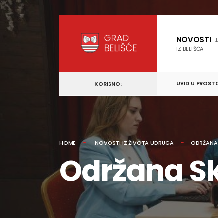
content
Skip
to
NOVOSTI
content
IZ BELIŠĆA
UVID U PROST
KORISNO:
HOME
NOVOSTI IZ ŽIVOTA UDRUGA
ODRŽANA 
Održana Sk