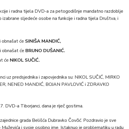
kcije i radna tijela DVD-a za petogodišnje mandatno razdoblje
zabrane sljedeće osobe na funkcije i radna tijela Društva, i
 obnašat će
SINIŠA MANDIĆ,
 obnašat će
BRUNO DUŠANIĆ.
at će
NIKOL SUČIĆ.
uz predsjednika i zapovjednika su: NIKOL SUČIĆ, MIRKO
VER, NENED MANDIĆ, BOJAN PAVLOVIĆ i ZDRAVKO
7. DVD-a Tiborjanci, dana je riječ gostima.
ajednice grada Belišća Dubravko Čovčić. Pozdravio je sve
 Muževića i svoje osobno ime. Istaknuo je problematiku u radu