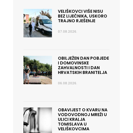
VELIŠKOVCI VIŠE NISU
BEZ LIJEČNIKA, USKORO
TRAJNO RJEŠENJE
07.08.2026.
OBILJEŽEN DAN POBJEDE
I DOMOVINSKE
ZAHVALNOSTI I DAN
HRVATSKIH BRANITELJA
06.08.2026.
OBAVIJEST O KVARU NA
VODOVODNOJ MREŽI U
ULICI KRALJA
TOMISLAVA U
VELIŠKOVCIMA