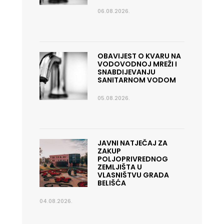
06.08.2026.
OBAVIJEST O KVARU NA
VODOVODNOJ MREŽI I
SNABDIJEVANJU
SANITARNOM VODOM
05.08.2026.
JAVNI NATJEČAJ ZA
ZAKUP
POLJOPRIVREDNOG
ZEMLJIŠTA U
VLASNIŠTVU GRADA
BELIŠĆA
04.08.2026.