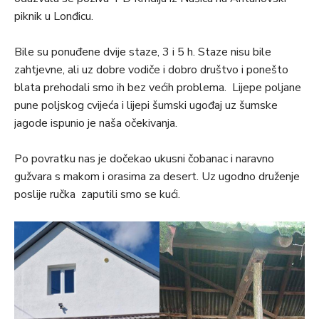
piknik u Lonđicu.
Bile su ponuđene dvije staze, 3 i 5 h. Staze nisu bile
zahtjevne, ali uz dobre vodiče i dobro društvo i ponešto
blata prehodali smo ih bez većih problema. Lijepe poljane
pune poljskog cvijeća i lijepi šumski ugođaj uz šumske
jagode ispunio je naša očekivanja.
Po povratku nas je dočekao ukusni čobanac i naravno
gužvara s makom i orasima za desert. Uz ugodno druženje
poslije ručka zaputili smo se kući.