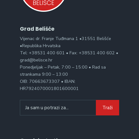
Grad Belišće
Vijenac dr. Franje Tuđmana 1 •31551 Belišće
•Republika Hrvatska
Tel: +38531 400 601 • Fax: +38531 400 602 •
grad@belisce.hr
Ponedjeljak – Petak, 7:00 – 15:00 • Rad sa
strankama 9:00 – 13:00
OIB: 70663673307 • IBAN:
HR7924070001801600001
Search
Traži
for: