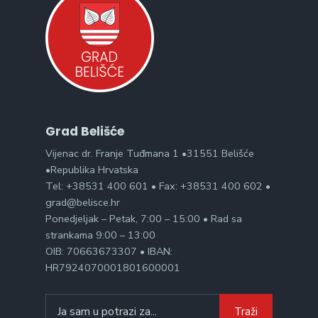
Grad Belišće
Vijenac dr. Franje Tuđmana 1 •31551 Belišće
•Republika Hrvatska
Tel: +38531 400 601 • Fax: +38531 400 602 •
grad@belisce.hr
Ponedjeljak – Petak, 7:00 – 15:00 • Rad sa
strankama 9:00 – 13:00
OIB: 70663673307 • IBAN:
HR7924070001801600001
Search
Traži
for: