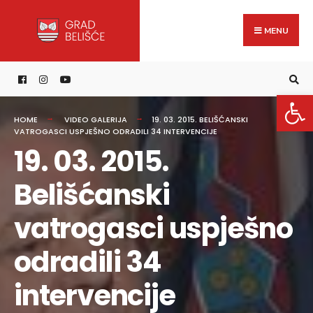
Search
content
Skip
for:
to
MENU
content
Open 
HOME
VIDEO GALERIJA
19. 03. 2015. BELIŠĆANSKI
VATROGASCI USPJEŠNO ODRADILI 34 INTERVENCIJE
19. 03. 2015.
Belišćanski
vatrogasci uspješno
odradili 34
intervencije