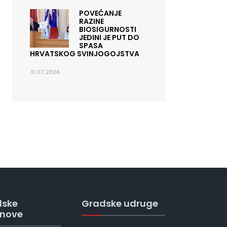
POVEĆANJE
RAZINE
BIOSIGURNOSTI
JEDINI JE PUT DO
SPASA
HRVATSKOG SVINJOGOJSTVA
31.07.2026.
dske
Gradske udruge
anove