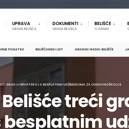
UPRAVA
DOKUMENTI
BELIŠĆE
GRADA BELIŠĆA
GRADA BELIŠĆA
O GRADU
ORNE PODATKE
BELIŠĆANSKI LIST
GRADSKI RADIO BELIŠĆE
JA
E TREĆI GRAD U HRVATSKOJ S BESPLATNIM UDŽBENICIMA ZA OSNOVNOŠKOLCE
. Belišće treći g
s besplatnim u