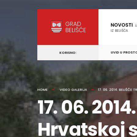
content
Skip
to
NOVOSTI
content
IZ BELIŠĆA
UVID U PROST
KORISNO:
HOME
VIDEO GALERIJA
17. 06. 2014. BELIŠĆ
17. 06. 2014
Hrvatskoj 