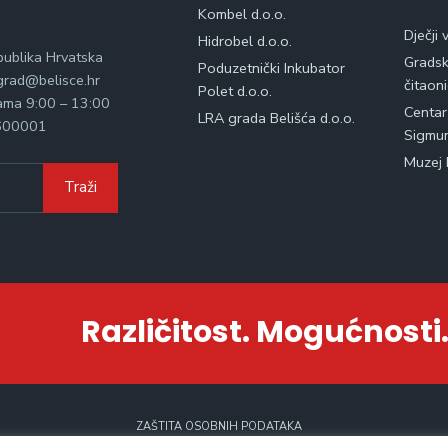
Kombel d.o.o.
Dječji 
Hidrobel d.o.o.
publika Hrvatska
Gradska
Poduzetnički Inkubator
rad@belisce.hr
čitaon
Polet d.o.o.
kama 9:00 – 13:00
Centar
LRA grada Belišća d.o.o.
600001
Sigmu
Muzej 
Traži
Različitost. Mogućnosti.
ZAŠTITA OSOBNIH PODATAKA