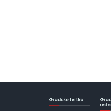
Gradske tvrtke
Gra
ust