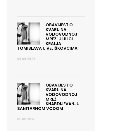
OBAVIJEST O
KVARU NA
VODOVODNOJ
MREŽI U ULICI
KRALJA
TOMISLAVA U VELIŠKOVCIMA
06.08.2026.
OBAVIJEST O
KVARU NA
VODOVODNOJ
MREŽI I
SNABDIJEVANJU
SANITARNOM VODOM
05.08.2026.