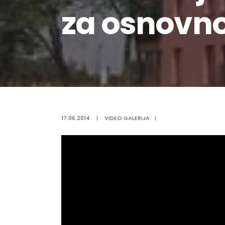
za osnovn
17.06.2014.
|
VIDEO GALERIJA
|