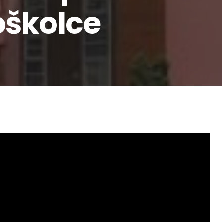
oškolce