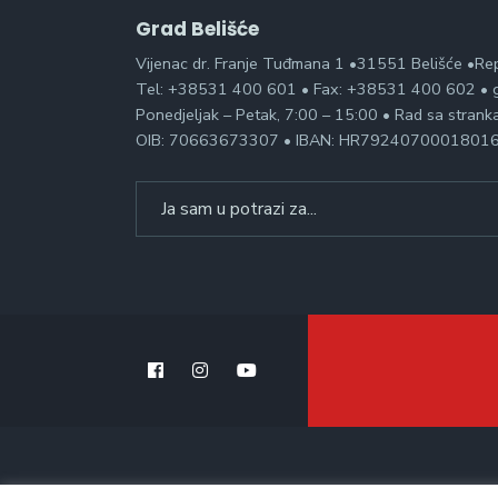
Grad Belišće
Vijenac dr. Franje Tuđmana 1 •31551 Belišće •Re
Tel: +38531 400 601 • Fax: +38531 400 602 • g
Ponedjeljak – Petak, 7:00 – 15:00 • Rad sa stran
OIB: 70663673307 • IBAN: HR7924070001801
Search
for: