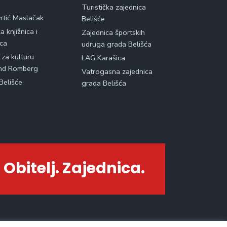
Turistička zajednica
vrtić Maslačak
Belišće
 knjižnica i
Zajednica športskih
ica
udruga grada Belišća
 za kulturu
LAG Karašica
nd Romberg
Vatrogasna zajednica
Belišće
grada Belišća
 Obitelj. Zajednica.