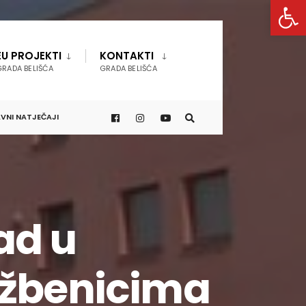
Open 
EU PROJEKTI
KONTAKTI
GRADA BELIŠĆA
GRADA BELIŠĆA
VNI NATJEČAJI
rad u
džbenicima