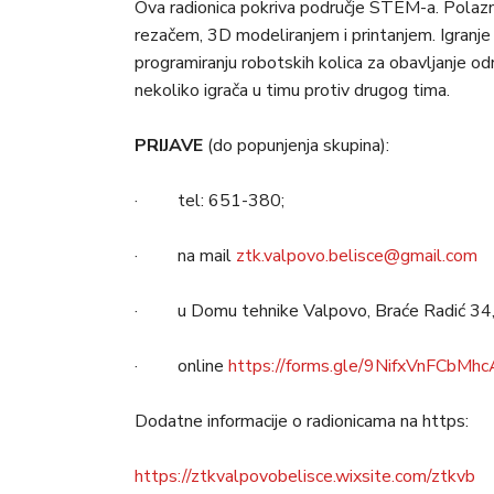
Ova radionica pokriva područje STEM-a. Polazni
rezačem, 3D modeliranjem i printanjem. Igranje
programiranju robotskih kolica za obavljanje od
nekoliko igrača u timu protiv drugog tima.
PRIJAVE
(do popunjenja skupina):
· tel: 651-380;
· na mail
ztk.valpovo.belisce@gmail.com
· u Domu tehnike Valpovo, Braće Radić 34, 
· online
https://forms.gle/9NifxVnFCbMh
Dodatne informacije o radionicama na https:
https://ztkvalpovobelisce.wixsite.com/ztkvb