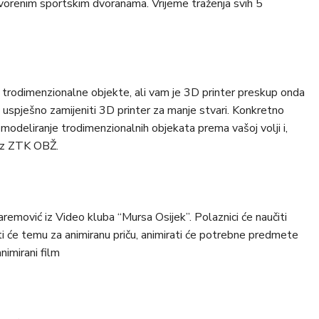
zatvorenim sportskim dvoranama. Vrijeme traženja svih 5
 trodimenzionalne objekte, ali vam je 3D printer preskup onda
 uspješno zamijeniti 3D printer za manje stvari. Konkretno
deliranje trodimenzionalnih objekata prema vašoj volji i,
ć iz ZTK OBŽ.
remović iz Video kluba “Mursa Osijek”. Polaznici će naučiti
i će temu za animiranu priču, animirati će potrebne predmete
animirani film