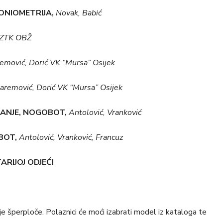
ONIOMETRIJA,
Novak, Babić
 ZTK OBŽ
mović, Dorić VK “Mursa” Osijek
remović, Dorić VK “Mursa” Osijek
TANJE, NOGOBOT,
Antolović, Vranković
BOT,
Antolović, Vranković, Francuz
RIJOJ ODJEĆI
nje šperploče. Polaznici će moći izabrati model iz kataloga te