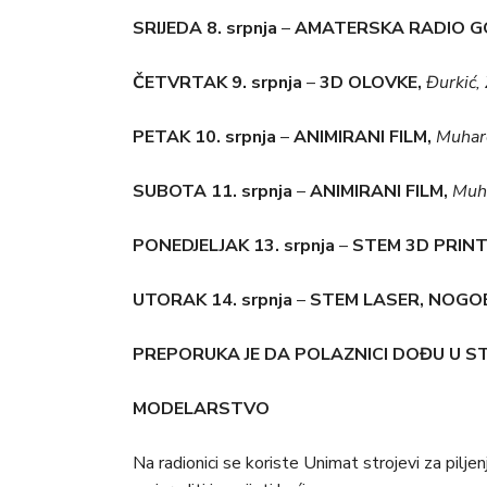
SRIJEDA 8. srpnja
–
AMATERSKA RADIO G
ČETVRTAK 9. srpnja
–
3D OLOVKE,
Đurkić,
PETAK 10. srpnja
–
ANIMIRANI FILM,
Muhare
SUBOTA 11. srpnja
–
ANIMIRANI FILM,
Muha
PONEDJELJAK 13. srpnja
–
STEM 3D PRIN
UTORAK 14. srpnja
–
STEM LASER, NOGO
PREPORUKA JE DA POLAZNICI DOĐU U STA
MODELARSTVO
Na radionici se koriste Unimat strojevi za pilje