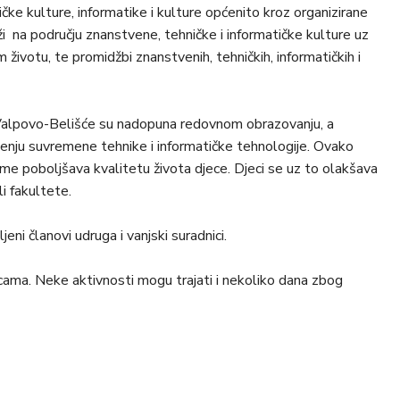
ke kulture, informatike i kulture općenito kroz organizirane
eži na području znanstvene, tehničke i informatičke kulture uz
ivotu, te promidžbi znanstvenih, tehničkih, informatičkih i
Valpovo-Belišće su nadopuna redovnom obrazovanju, a
tenju suvremene tehnike i informatičke tehnologije. Ovako
me poboljšava kvalitetu života djece. Djeci se uz to olakšava
li fakultete.
eni članovi udruga i vanjski suradnici.
icama. Neke aktivnosti mogu trajati i nekoliko dana zbog