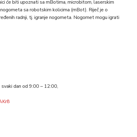
ci će biti upoznati sa mBotima, microbitom, laserskim
 nogometa sa robotskim kolicima (mBot). Riječ je o
ređenih radnji, tj. igranje nogometa. Nogomet mogu igrati
svaki dan od 9:00 – 12:00,
cAKr8