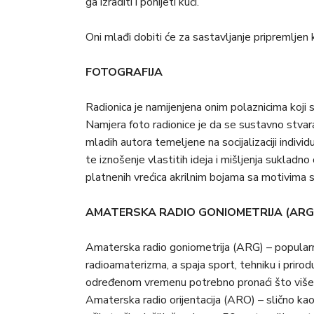
ga izraditi i ponijeti kući.
Oni mlađi dobiti će za sastavljanje pripremljen k
FOTOGRAFIJA
Radionica je namijenjena onim polaznicima koji 
Namjera foto radionice je da se sustavno stvar
mladih autora temeljene na socijalizaciji individ
te iznošenje vlastitih ideja i mišljenja sukladn
platnenih vrećica akrilnim bojama sa motivima s
AMATERSKA RADIO GONIOMETRIJA (ARG
Amaterska radio goniometrija (ARG) – popularno 
radioamaterizma, a spaja sport, tehniku i prir
određenom vremenu potrebno pronaći što više 
Amaterska radio orijentacija (ARO) – slično ka