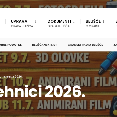
UPRAVA
DOKUMENTI
BELIŠĆE
GRADA BELIŠĆA
GRADA BELIŠĆA
O GRADU
ORNE PODATKE
BELIŠĆANSKI LIST
GRADSKI RADIO BELIŠĆE
JA
 U TEHNICI 2026.
Tehnici 2026.