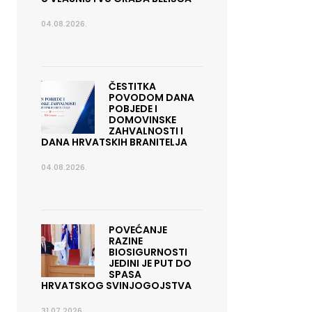
04.08.2026.
ČESTITKA
POVODOM DANA
POBJEDE I
DOMOVINSKE
ZAHVALNOSTI I
DANA HRVATSKIH BRANITELJA
04.08.2026.
POVEĆANJE
RAZINE
BIOSIGURNOSTI
JEDINI JE PUT DO
SPASA
HRVATSKOG SVINJOGOJSTVA
31.07.2026.