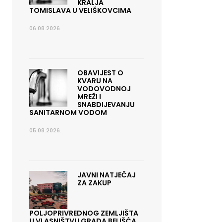
KRALJA
TOMISLAVA U VELIŠKOVCIMA
06.08.2026.
OBAVIJEST O
KVARU NA
VODOVODNOJ
MREŽI I
SNABDIJEVANJU
SANITARNOM VODOM
05.08.2026.
JAVNI NATJEČAJ
ZA ZAKUP
POLJOPRIVREDNOG ZEMLJIŠTA
U VLASNIŠTVU GRADA BELIŠĆA