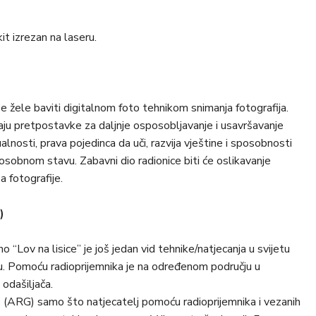
it izrezan na laseru.
se žele baviti digitalnom foto tehnikom snimanja fotografija.
aju pretpostavke za daljnje osposobljavanje i usavršavanje
ualnosti, prava pojedinca da uči, razvija vještine i sposobnosti
o osobnom stavu. Zabavni dio radionice biti će oslikavanje
a fotografije.
)
“Lov na lisice” je još jedan vid tehnike/natjecanja u svijetu
odu. Pomoću radioprijemnika je na određenom području u
odašiljača.
o (ARG) samo što natjecatelj pomoću radioprijemnika i vezanih