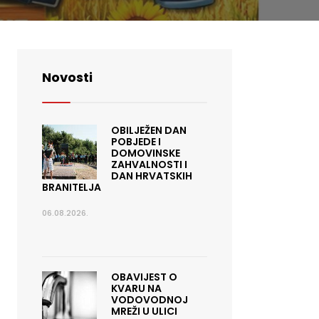
Novosti
OBILJEŽEN DAN
POBJEDE I
DOMOVINSKE
ZAHVALNOSTI I
DAN HRVATSKIH
BRANITELJA
06.08.2026.
OBAVIJEST O
KVARU NA
VODOVODNOJ
MREŽI U ULICI