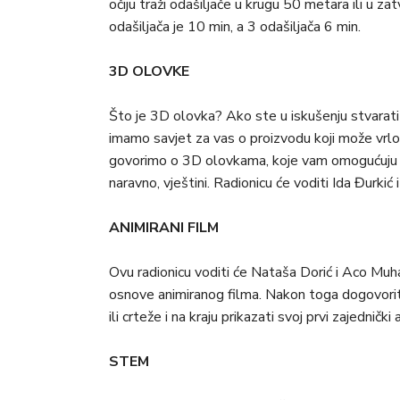
očiju traži odašiljače u krugu 50 metara ili u 
odašiljača je 10 min, a 3 odašiljača 6 min.
3D OLOVKE
Što je 3D olovka? Ako ste u iskušenju stvarati
imamo savjet za vas o proizvodu koji može vrlo
govorimo o 3D olovkama, koje vam omogućuju mo
naravno, vještini. Radionicu će voditi Ida Đurki
ANIMIRANI FILM
Ovu radionicu voditi će Nataša Dorić i Aco Muha
osnove animiranog filma. Nakon toga dogovorit
ili crteže i na kraju prikazati svoj prvi zajednički 
STEM