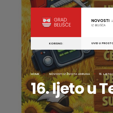
content
Skip
to
NOVOSTI
content
IZ BELIŠĆA
UVID U PROST
KORISNO:
HOME
NOVOSTI IZ ŽIVOTA UDRUGA
16. LJETO
16. ljeto u 