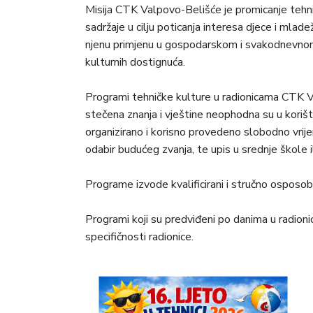
Misiја CTK Valpovo-Belišće je promicanje tehnič
sadržaje u cilju poticanja interesa djece i mlad
njenu primjenu u gospodarskom i svakodnevnom ž
kulturnih dostignuća.
Programi tehničke kulture u radionicama CTK 
stečena znanja i vještine neophodna su u koriš
organizirano i korisno provedeno slobodno vrije
odabir budućeg zvanja, te upis u srednje škole i
Programe izvode kvalificirani i stručno osposoblj
Programi koji su predviđeni po danima u radion
specifičnosti radionice.